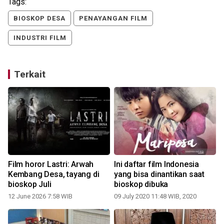
Tags:
BIOSKOP DESA
PENAYANGAN FILM
INDUSTRI FILM
Terkait
Film horor Lastri: Arwah
Ini daftar film Indonesia
Kembang Desa, tayang di
yang bisa dinantikan saat
bioskop Juli
bioskop dibuka
12 June 2026 7:58 WIB
09 July 2020 11:48 WIB, 2020
0