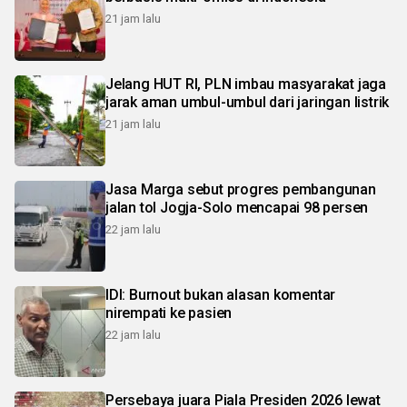
21 jam lalu
Jelang HUT RI, PLN imbau masyarakat jaga
jarak aman umbul-umbul dari jaringan listrik
21 jam lalu
Jasa Marga sebut progres pembangunan
jalan tol Jogja-Solo mencapai 98 persen
22 jam lalu
IDI: Burnout bukan alasan komentar
nirempati ke pasien
22 jam lalu
Persebaya juara Piala Presiden 2026 lewat