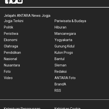
Jelajahi ANTARA News Jogja
Jogja Terkini
Pariwisata & Budaya
Politik
Hiburan
Peristiwa
Mancanegara
Ekonomi
Yogyakarta
Olahraga
Gunung Kidul
Pendidikan
Kulon Progo
Nasional
Bantul
Nusantara
Sleman
Foto
Redaksi
Video
ANTARA Foto
BrandA
RSS
Ketentuan Penggunaan
Kebijakan Cookie