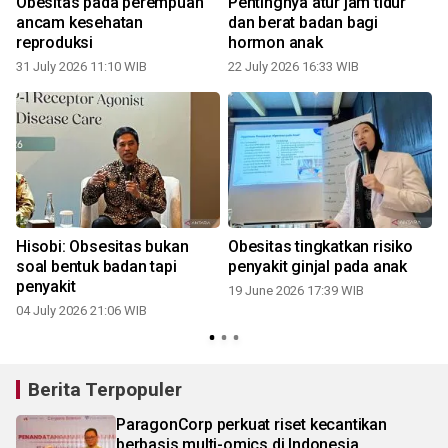
Obesitas pada perempuan
Pentingnya atur jam tidur
ancam kesehatan
dan berat badan bagi
reproduksi
hormon anak
31 July 2026 11:10 WIB
22 July 2026 16:33 WIB
Hisobi: Obsesitas bukan
Obesitas tingkatkan risiko
soal bentuk badan tapi
penyakit ginjal pada anak
penyakit
19 June 2026 17:39 WIB
04 July 2026 21:06 WIB
Berita Terpopuler
ParagonCorp perkuat riset kecantikan
berbasis multi-omics di Indonesia