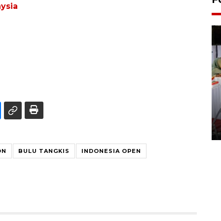
aysia
Pameran seni rupa karya
seniman neurodivergen
03 August 2026 13:03 WIB
ON
BULU TANGKIS
INDONESIA OPEN