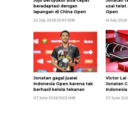
Jojo bersyukur bisa cepat
Jonatan te
beradaptasi dengan
usai telat
lapangan di China Open
Open
22 July 2026 20:53 WIB
14 July 2026
Jonatan gagal juarai
Victor La
Indonesia Open karena tak
Jonatan Ch
berhasil kelola tekanan
Indonesi
07 June 2026 19:53 WIB
07 June 202