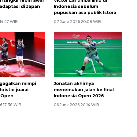
rsingkir lebih awal
Victor Lai timba ilmu di
 adaptasi di Japan
Indonesia sebelum
pupuskan asa publik Istora
 14:47 WIB
07 June 2026 20:08 WIB
i gagalkan mimpi
Jonatan akhirnya
ristie juarai
menemukan jalan ke final
a Open
Indonesia Open 2026
6 17:38 WIB
06 June 2026 20:14 WIB