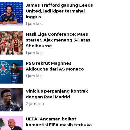
James Trafford gabung Leeds
United, jadi kiper termahal
Inggris
1 jam lalu
Hasil Liga Conference: Paes
starter, Ajax menang 3-1 atas
Shelbourne
1 jam lalu
PSG rekrut Maghnes
Akliouche dari AS Monaco
1 jam lalu
Vinicius perpanjang kontrak
dengan Real Madrid
2 jam lalu
UEFA: Ancaman boikot
kompetisi FIFA masih terbuka