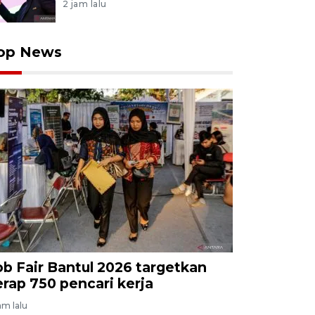
2 jam lalu
op News
ob Fair Bantul 2026 targetkan
erap 750 pencari kerja
jam lalu