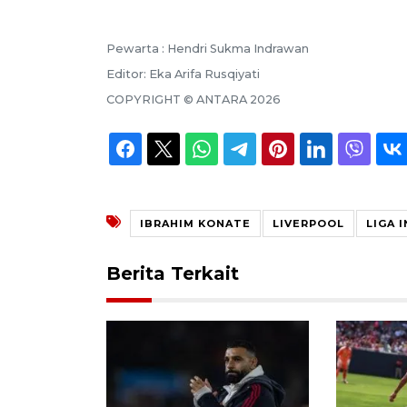
Pewarta :
Hendri Sukma Indrawan
Editor:
Eka Arifa Rusqiyati
COPYRIGHT ©
ANTARA
2026
IBRAHIM KONATE
LIVERPOOL
LIGA 
Berita Terkait