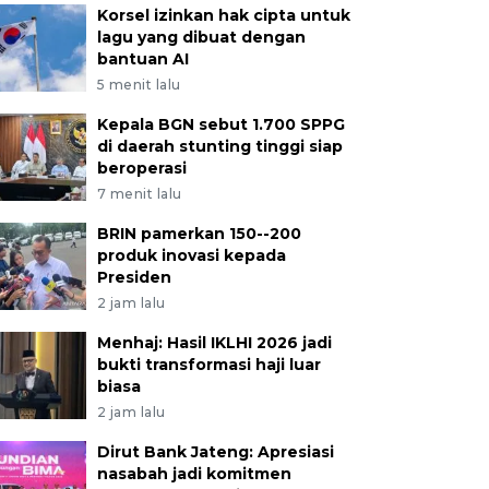
Korsel izinkan hak cipta untuk
lagu yang dibuat dengan
bantuan AI
5 menit lalu
Kepala BGN sebut 1.700 SPPG
di daerah stunting tinggi siap
beroperasi
7 menit lalu
BRIN pamerkan 150--200
produk inovasi kepada
Presiden
2 jam lalu
Menhaj: Hasil IKLHI 2026 jadi
bukti transformasi haji luar
biasa
2 jam lalu
Dirut Bank Jateng: Apresiasi
nasabah jadi komitmen