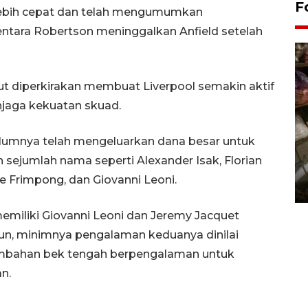
F
 lebih cepat dan telah mengumumkan
ntara Robertson meninggalkan Anfield setelah
t diperkirakan membuat Liverpool semakin aktif
njaga kekuatan skuad.
lumnya telah mengeluarkan dana besar untuk
jumlah nama seperti Alexander Isak, Florian
Bantul Creative Expo 2026
ie Frimpong, dan Giovanni Leoni.
02 August 2026 0:49 WIB
 memiliki Giovanni Leoni dan Jeremy Jacquet
mun, minimnya pengalaman keduanya dinilai
bahan bek tengah berpengalaman untuk
n.