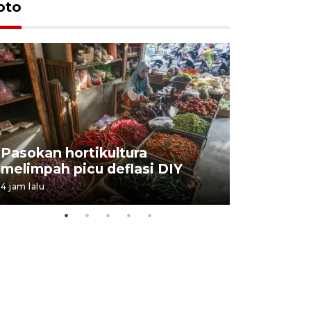
oto
BPJS Kes
Pasokan hortikultura
perkuat s
melimpah picu deflasi DIY
ANTARA B
4 jam lalu
03 August 202