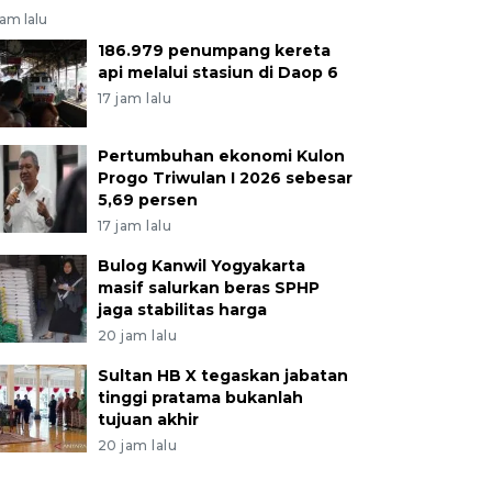
jam lalu
186.979 penumpang kereta
api melalui stasiun di Daop 6
17 jam lalu
Pertumbuhan ekonomi Kulon
Progo Triwulan I 2026 sebesar
5,69 persen
17 jam lalu
Bulog Kanwil Yogyakarta
masif salurkan beras SPHP
jaga stabilitas harga
20 jam lalu
Sultan HB X tegaskan jabatan
tinggi pratama bukanlah
tujuan akhir
20 jam lalu