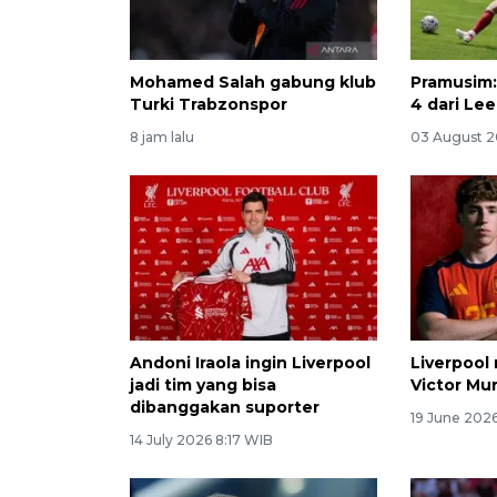
Mohamed Salah gabung klub
Pramusim: 
Turki Trabzonspor
4 dari Le
8 jam lalu
03 August 2
Andoni Iraola ingin Liverpool
Liverpool
jadi tim yang bisa
Victor Mu
dibanggakan suporter
19 June 202
14 July 2026 8:17 WIB