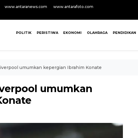
www.antaranews.com
www.antarafoto.com
POLITIK
PERISTIWA
EKONOMI
OLAHRAGA
PENDIDIKAN
 Liverpool umumkan kepergian Ibrahim Konate
Liverpool umumkan
Konate