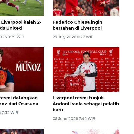
Liverpool kalah 2-
Federico Chiesa ingin
eds United
bertahan di Liverpool
026 8:29 WIB
27 July 2026 8:27 WIB
 resmi datangkan
Liverpool resmi tunjuk
noz dari Osasuna
Andoni Iraola sebagai pelatih
baru
6 7:32 WIB
05 June 2026 7:42 WIB