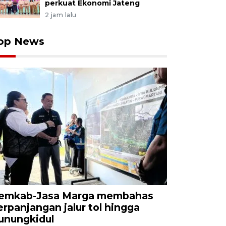
perkuat Ekonomi Jateng
2 jam lalu
op News
emkab-Jasa Marga membahas
erpanjangan jalur tol hingga
unungkidul