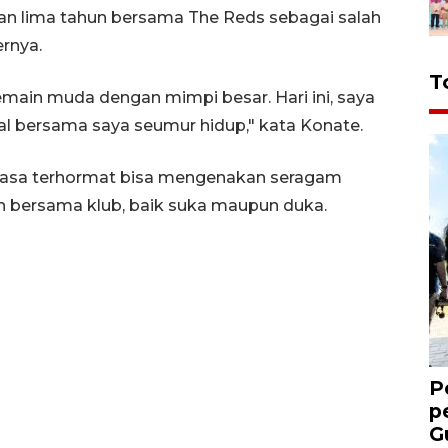
n lima tahun bersama The Reds sebagai salah
ernya.
T
emain muda dengan mimpi besar. Hari ini, saya
l bersama saya seumur hidup," kata Konate.
rasa terhormat bisa mengenakan seragam
 bersama klub, baik suka maupun duka.
P
p
G