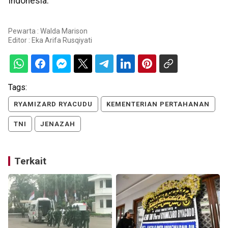
Indonesia.
Pewarta : Walda Marison
Editor :
Eka Arifa Rusqiyati
Tags:
RYAMIZARD RYACUDU
KEMENTERIAN PERTAHANAN
TNI
JENAZAH
Terkait