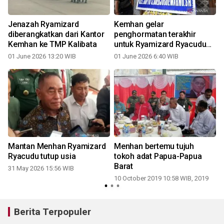
Jenazah Ryamizard
Kemhan gelar
diberangkatkan dari Kantor
penghormatan terakhir
Kemhan ke TMP Kalibata
untuk Ryamizard Ryacudu
pagi ini
01 June 2026 13:20 WIB
01 June 2026 6:40 WIB
Mantan Menhan Ryamizard
Menhan bertemu tujuh
Ryacudu tutup usia
tokoh adat Papua-Papua
Barat
31 May 2026 15:56 WIB
10 October 2019 10:58 WIB, 2019
Berita Terpopuler