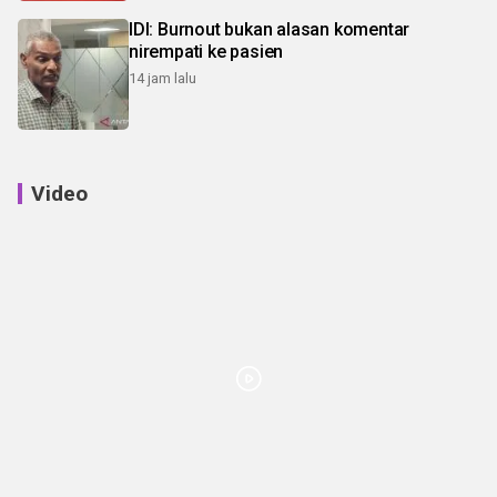
IDI: Burnout bukan alasan komentar
nirempati ke pasien
14 jam lalu
Video