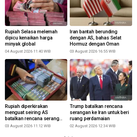
Rupiah Selasa melemah
Iran bantah berunding
dipicu kenaikan harga
dengan AS, bahas Selat
minyak global
Hormuz dengan Oman
04 August 2026 11:40 WIB
03 August 2026 16:55 WIB
Rupiah diperkirakan
Trump batalkan rencana
h
menguat seiring AS
serangan ke Iran untuk beri
batalkan rencana serang
ruang perdamaian
Iran
03 August 2026 11:12 WIB
02 August 2026 12:34 WIB
3