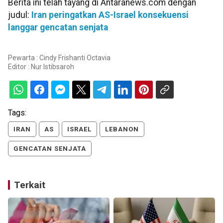
Berita ini telah tayang di Antaranews.com dengan
judul:
Iran peringatkan AS-Israel konsekuensi
langgar gencatan senjata
Pewarta : Cindy Frishanti Octavia
Editor :
Nur Istibsaroh
Tags:
IRAN
AS
ISRAEL
LEBANON
GENCATAN SENJATA
Terkait