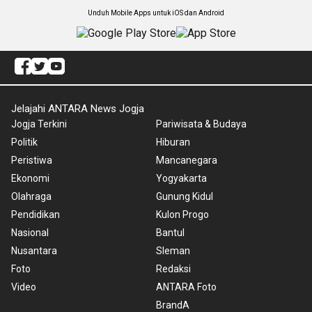
Unduh Mobile Apps untuk iOS dan Android
Jelajahi ANTARA News Jogja
Jogja Terkini
Pariwisata & Budaya
Politik
Hiburan
Peristiwa
Mancanegara
Ekonomi
Yogyakarta
Olahraga
Gunung Kidul
Pendidikan
Kulon Progo
Nasional
Bantul
Nusantara
Sleman
Foto
Redaksi
Video
ANTARA Foto
BrandA