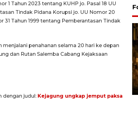
or 1 Tahun 2023 tentang KUHP jo. Pasal 18 UU
F
asan Tindak Pidana Korupsi jo. UU Nomor 20
r 31 Tahun 1999 tentang Pemberantasan Tindak
an menjalani penahanan selama 20 hari ke depan
ung dan Rutan Salemba Cabang Kejaksaan
Pasokan hortikultura
melimpah picu deflasi DIY
06 August 2026 11:37 WIB
m dengan judul:
Kejagung ungkap jemput paksa