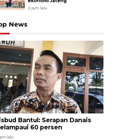
ekonomi Jateng
2 jam lalu
op News
isbud Bantul: Serapan Danais
elampaui 60 persen
jam lalu