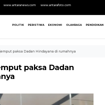
www.antaranews.com
www.antarafoto.com
POLITIK
PERISTIWA
EKONOMI
OLAHRAGA
PENDIDIKAN
jemput paksa Dadan Hindayana di rumahnya
emput paksa Dadan
hnya