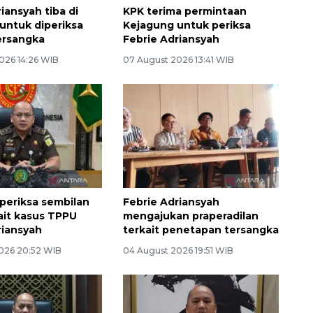
iansyah tiba di
KPK terima permintaan
untuk diperiksa
Kejagung untuk periksa
ersangka
Febrie Adriansyah
026 14:26 WIB
07 August 2026 13:41 WIB
periksa sembilan
Febrie Adriansyah
kait kasus TPPU
mengajukan praperadilan
riansyah
terkait penetapan tersangka
026 20:52 WIB
04 August 2026 19:51 WIB