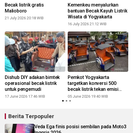
Becak listrik gratis
Kemenkeu menyalurkan
Malioboro
bantuan Becak Kayuh Listrik
Wisata di Yogyakarta
21 July 2026 20:18 WIB
16 July 2026 21:12 WIB
Dishub DIY adakan bimtek
Pemkot Yogyakarta
operasional becak listrik
targetkan konversi 500
untuk pengemudi
becak listrik tekan emisi
transportasi
17 June 2026 17:46 WIB
05 June 2026 19:40 WIB
Berita Terpopuler
Veda Ega finis posisi sembilan pada Moto3
Inggris 2026