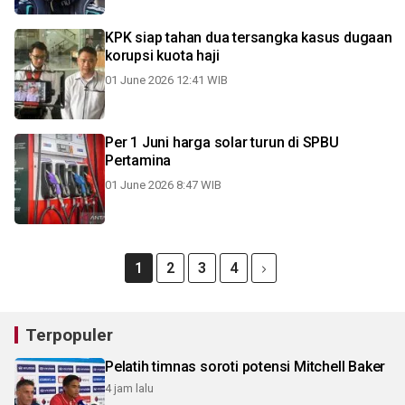
KPK siap tahan dua tersangka kasus dugaan
korupsi kuota haji
01 June 2026 12:41 WIB
Per 1 Juni harga solar turun di SPBU
Pertamina
01 June 2026 8:47 WIB
1
2
3
4
Terpopuler
Pelatih timnas soroti potensi Mitchell Baker
4 jam lalu