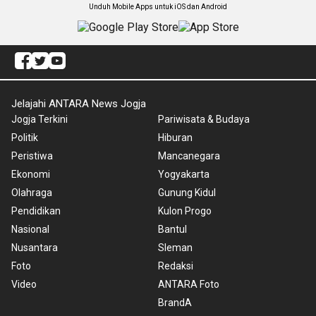
Unduh Mobile Apps untuk iOS dan Android
Jelajahi ANTARA News Jogja
Jogja Terkini
Pariwisata & Budaya
Politik
Hiburan
Peristiwa
Mancanegara
Ekonomi
Yogyakarta
Olahraga
Gunung Kidul
Pendidikan
Kulon Progo
Nasional
Bantul
Nusantara
Sleman
Foto
Redaksi
Video
ANTARA Foto
BrandA