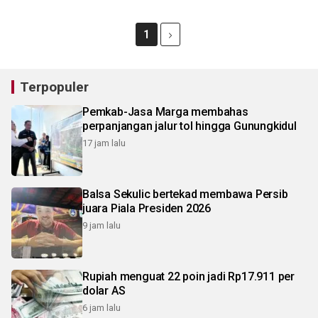
1
Terpopuler
Pemkab-Jasa Marga membahas
perpanjangan jalur tol hingga Gunungkidul
17 jam lalu
Balsa Sekulic bertekad membawa Persib
juara Piala Presiden 2026
9 jam lalu
Rupiah menguat 22 poin jadi Rp17.911 per
dolar AS
6 jam lalu