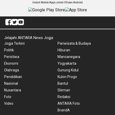
Unduh Mobile Apps untuk iOS dan Android
Jelajahi ANTARA News Jogja
Jogja Terkini
Pariwisata & Budaya
Politik
Hiburan
Peristiwa
Mancanegara
Ekonomi
Yogyakarta
Olahraga
Gunung Kidul
Pendidikan
Kulon Progo
Nasional
Bantul
Nusantara
Sleman
Foto
Redaksi
Video
ANTARA Foto
BrandA