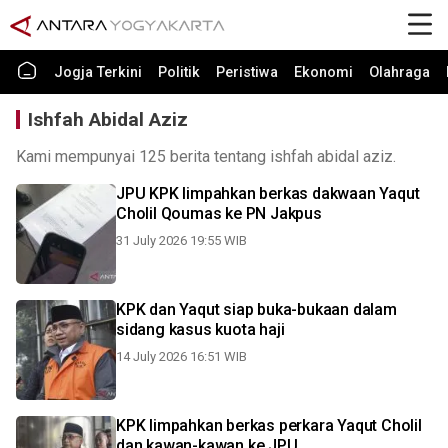
Jogja Terkini
Politik
Peristiwa
Ekonomi
Olahraga
Ishfah Abidal Aziz
Kami mempunyai 125 berita tentang ishfah abidal aziz.
JPU KPK limpahkan berkas dakwaan Yaqut
Cholil Qoumas ke PN Jakpus
31 July 2026 19:55 WIB
KPK dan Yaqut siap buka-bukaan dalam
sidang kasus kuota haji
14 July 2026 16:51 WIB
KPK limpahkan berkas perkara Yaqut Cholil
dan kawan-kawan ke JPU