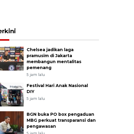
erkini
Chelsea jadikan laga
pramusim di Jakarta
membangun mentalitas
pemenang
5 jam lalu
Festival Hari Anak Nasional
DIY
5 jam lalu
BGN buka PO box pengaduan
MBG perkuat transparansi dan
pengawasan
5 jam lalu