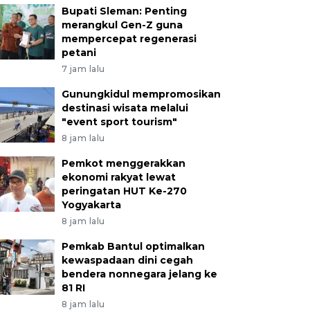
Bupati Sleman: Penting
merangkul Gen-Z guna
mempercepat regenerasi
petani
7 jam lalu
Gunungkidul mempromosikan
destinasi wisata melalui
"event sport tourism"
8 jam lalu
Pemkot menggerakkan
ekonomi rakyat lewat
peringatan HUT Ke-270
Yogyakarta
8 jam lalu
Pemkab Bantul optimalkan
kewaspadaan dini cegah
bendera nonnegara jelang ke
81 RI
8 jam lalu