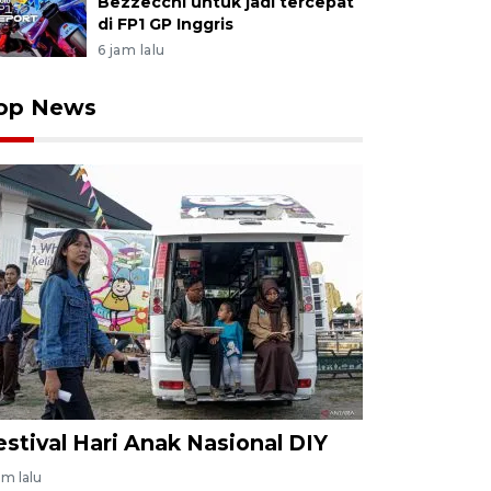
Bezzecchi untuk jadi tercepat
di FP1 GP Inggris
6 jam lalu
op News
estival Hari Anak Nasional DIY
am lalu