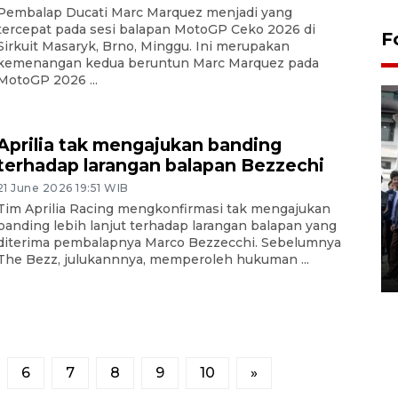
Pembalap Ducati Marc Marquez menjadi yang
tercepat pada sesi balapan MotoGP Ceko 2026 di
F
Sirkuit Masaryk, Brno, Minggu. Ini merupakan
kemenangan kedua beruntun Marc Marquez pada
MotoGP 2026 ...
Aprilia tak mengajukan banding
terhadap larangan balapan Bezzechi
21 June 2026 19:51 WIB
BPJS Kesehatan Yogyakarta
Tim Aprilia Racing mengkonfirmasi tak mengajukan
perkuat sinergi dengan
banding lebih lanjut terhadap larangan balapan yang
diterima pembalapnya Marco Bezzecchi. Sebelumnya
ANTARA Biro DIY
The Bezz, julukannnya, memperoleh hukuman ...
03 August 2026 17:24 WIB
6
7
8
9
10
»