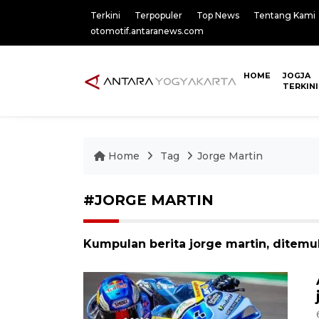
Terkini
Terpopuler
Top News
Tentang Kami
otomotif.antaranews.com
HOME
JOGJA
TERKINI
Home
Tag
Jorge Martin
#JORGE MARTIN
Kumpulan berita jorge martin, ditemu