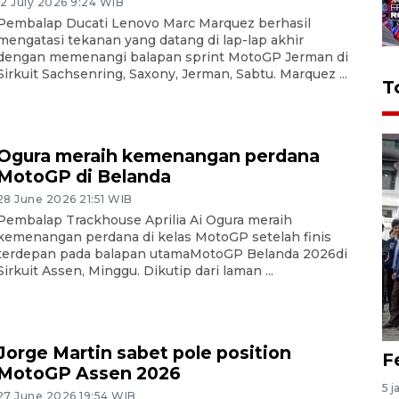
12 July 2026 9:24 WIB
Pembalap Ducati Lenovo Marc Marquez berhasil
mengatasi tekanan yang datang di lap-lap akhir
dengan memenangi balapan sprint MotoGP Jerman di
Sirkuit Sachsenring, Saxony, Jerman, Sabtu. Marquez ...
T
Ogura meraih kemenangan perdana
MotoGP di Belanda
28 June 2026 21:51 WIB
Pembalap Trackhouse Aprilia Ai Ogura meraih
kemenangan perdana di kelas MotoGP setelah finis
terdepan pada balapan utamaMotoGP Belanda 2026di
Sirkuit Assen, Minggu. Dikutip dari laman ...
Jorge Martin sabet pole position
F
MotoGP Assen 2026
5 j
27 June 2026 19:54 WIB