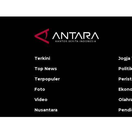
Terkini
Jogja 
Top News
Politi
Terpopuler
Peris
Foto
Ekon
Video
Olahr
Nusantara
Pendi