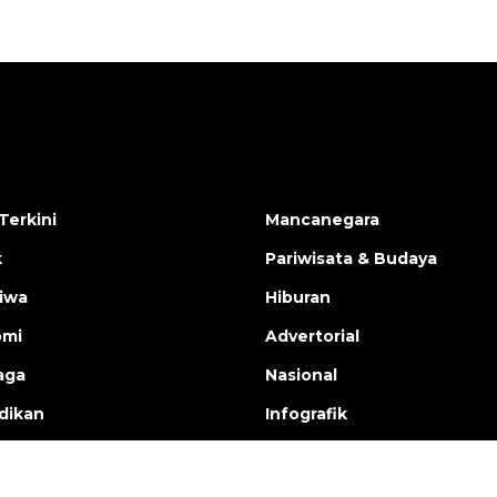
Terkini
Mancanegara
k
Pariwisata & Budaya
tiwa
Hiburan
omi
Advertorial
aga
Nasional
dikan
Infografik