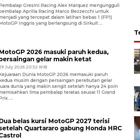
Pembalap Gresini Racing Alex Marquez mengungguli
pembalap Aprilia Racing Marco Bezzecchi untuk
menjadi yang tercepat dalam latihan bebas 1 (FP1)
MotoGP Inggris yang berlangsung di Sirkuit ...
T
MotoGP 2026 masuki paruh kedua,
persaingan gelar makin ketat
29 July 2026 20:52 WIB
Kejuaraan Dunia MotoGP 2026 memasuki paruh
kedua musim dengan persaingan perebutan gelar
juara dunia yang makin sengit setelah hanya 24 poin
memisahkan lima pembalap teratas seusai 11 Grand
Prix. ...
Dua belas kursi MotoGP 2027 terisi
setelah Quartararo gabung Honda HRC
Castrol