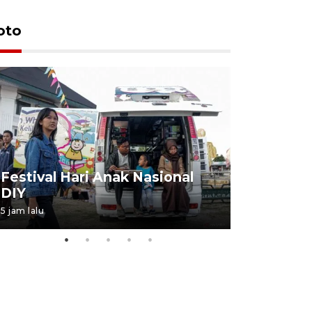
oto
Job Fair 
Festival Hari Anak Nasional
targetkan
DIY
kerja
5 jam lalu
06 August 20