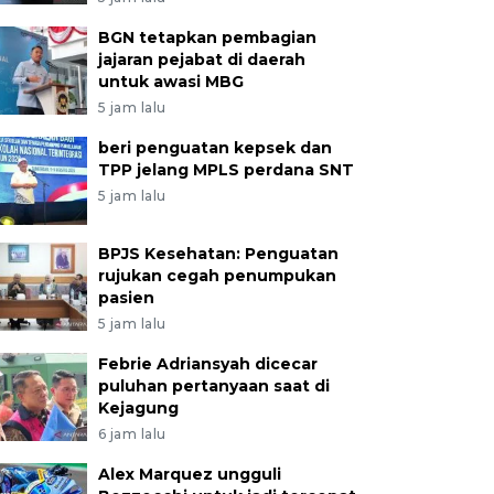
BGN tetapkan pembagian
jajaran pejabat di daerah
untuk awasi MBG
5 jam lalu
beri penguatan kepsek dan
TPP jelang MPLS perdana SNT
5 jam lalu
BPJS Kesehatan: Penguatan
rujukan cegah penumpukan
pasien
5 jam lalu
Febrie Adriansyah dicecar
puluhan pertanyaan saat di
Kejagung
6 jam lalu
Alex Marquez ungguli