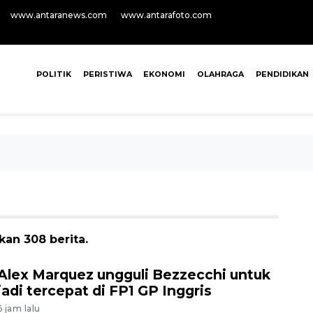
www.antaranews.com
www.antarafoto.com
POLITIK
PERISTIWA
EKONOMI
OLAHRAGA
PENDIDIKAN
kan 308 berita.
Alex Marquez ungguli Bezzecchi untuk
jadi tercepat di FP1 GP Inggris
6 jam lalu