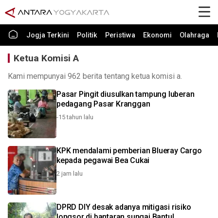
Jogja Terkini
Politik
Peristiwa
Ekonomi
Olahraga
Ketua Komisi A
Kami mempunyai 962 berita tentang ketua komisi a.
Pasar Pingit diusulkan tampung luberan
pedagang Pasar Kranggan
-15 tahun lalu
KPK mendalami pemberian Blueray Cargo
kepada pegawai Bea Cukai
2 jam lalu
DPRD DIY desak adanya mitigasi risiko
longsor di bantaran sungai Bantul