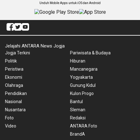
Unduh Mobile Apps untuk iOS dan Android
Jelajahi ANTARA News Jogja
Jogja Terkini
Pariwisata & Budaya
Politik
Hiburan
Peristiwa
Mancanegara
Ekonomi
Yogyakarta
Olahraga
Gunung Kidul
Pendidikan
Kulon Progo
Nasional
Bantul
Nusantara
Sleman
Foto
Redaksi
Video
ANTARA Foto
BrandA