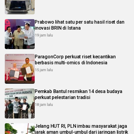
Prabowo lihat satu per satu hasil riset dan
inovasi BRIN di Istana
19 jam lalu
ParagonCorp perkuat riset kecantikan
berbasis multi-omics di Indonesia
15 jam lalu
Pemkab Bantul resmikan 14 desa budaya
perkuat pelestarian tradisi
18 jam lalu
Jelang HUT RI, PLN imbau masyarakat jaga
jarak aman umbul-umbul dari jaringan listrik