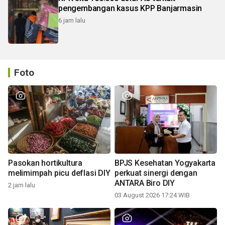
pengembangan kasus KPP Banjarmasin
6 jam lalu
Foto
Pasokan hortikultura
BPJS Kesehatan Yogyakarta
melimimpah picu deflasi DIY
perkuat sinergi dengan
ANTARA Biro DIY
2 jam lalu
03 August 2026 17:24 WIB