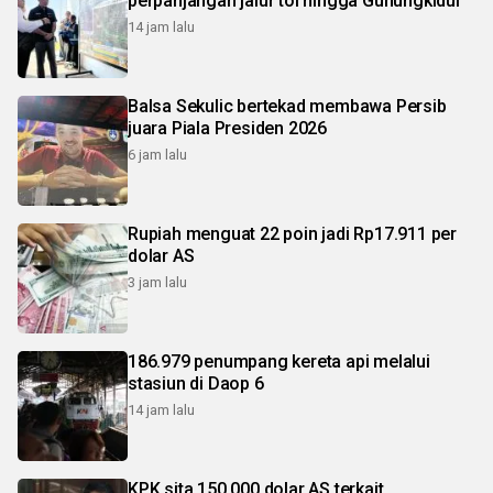
perpanjangan jalur tol hingga Gunungkidul
14 jam lalu
Balsa Sekulic bertekad membawa Persib
juara Piala Presiden 2026
6 jam lalu
Rupiah menguat 22 poin jadi Rp17.911 per
dolar AS
3 jam lalu
186.979 penumpang kereta api melalui
stasiun di Daop 6
14 jam lalu
KPK sita 150.000 dolar AS terkait