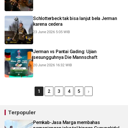
Schlotterbeck tak bisa lanjut bela Jerman
karena cedera
23 June 2026 5:05 WIB
Jerman vs Pantai Gading: Ujian
sesungguhnya Die Mannschaft
20 June 2026 16:32 WIB
1
2
3
4
5
Terpopuler
Pemkab-Jasa Marga membahas