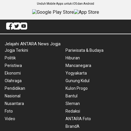
Unduh Mobile Apps untuk iOS dan Android
Jelajahi ANTARA News Jogja
Jogja Terkini
Pariwisata & Budaya
Politik
Hiburan
Peristiwa
Mancanegara
Ekonomi
Yogyakarta
Olahraga
Gunung Kidul
Pendidikan
Kulon Progo
Nasional
Bantul
Nusantara
Sleman
Foto
Redaksi
Video
ANTARA Foto
BrandA