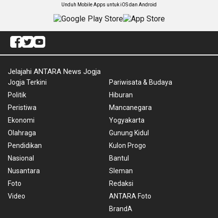
Unduh Mobile Apps untuk iOS dan Android
Jelajahi ANTARA News Jogja
Jogja Terkini
Pariwisata & Budaya
Politik
Hiburan
Peristiwa
Mancanegara
Ekonomi
Yogyakarta
Olahraga
Gunung Kidul
Pendidikan
Kulon Progo
Nasional
Bantul
Nusantara
Sleman
Foto
Redaksi
Video
ANTARA Foto
BrandA