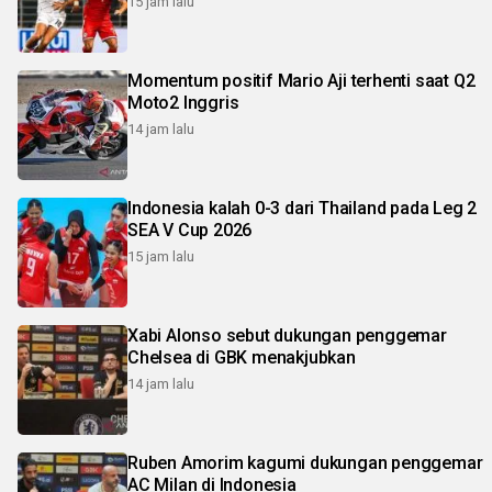
15 jam lalu
Momentum positif Mario Aji terhenti saat Q2
Moto2 Inggris
14 jam lalu
Indonesia kalah 0-3 dari Thailand pada Leg 2
SEA V Cup 2026
15 jam lalu
Xabi Alonso sebut dukungan penggemar
Chelsea di GBK menakjubkan
14 jam lalu
Ruben Amorim kagumi dukungan penggemar
AC Milan di Indonesia