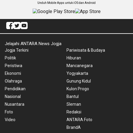
Unduh Mobile Apps untuk iOS dan Android
Jelajahi ANTARA News Jogja
Jogja Terkini
Pariwisata & Budaya
Politik
Hiburan
Peristiwa
Mancanegara
Ekonomi
Yogyakarta
Olahraga
Gunung Kidul
Pendidikan
Kulon Progo
Nasional
Bantul
Nusantara
Sleman
Foto
Redaksi
Video
ANTARA Foto
BrandA