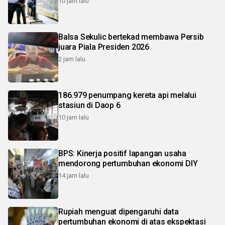
10 jam lalu
Balsa Sekulic bertekad membawa Persib
juara Piala Presiden 2026
2 jam lalu
186.979 penumpang kereta api melalui
stasiun di Daop 6
10 jam lalu
BPS: Kinerja positif lapangan usaha
mendorong pertumbuhan ekonomi DIY
14 jam lalu
Rupiah menguat dipengaruhi data
pertumbuhan ekonomi di atas ekspektasi