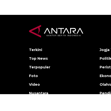
Terkini
Jogja 
Top News
Politi
Terpopuler
Peris
Foto
Ekon
Video
Olahr
Nusantara
Pendi