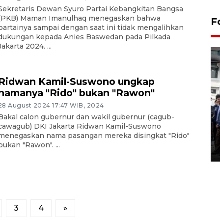
Sekretaris Dewan Syuro Partai Kebangkitan Bangsa
(PKB) Maman Imanulhaq menegaskan bahwa
F
partainya sampai dengan saat ini tidak mengalihkan
dukungan kepada Anies Baswedan pada Pilkada
Jakarta 2024. ...
Ridwan Kamil-Suswono ungkap
namanya "Rido" bukan "Rawon"
28 August 2024 17:47 WIB, 2024
BPJS Kesehatan Yogyakarta
Bakal calon gubernur dan wakil gubernur (cagub-
perkuat sinergi dengan
cawagub) DKI Jakarta Ridwan Kamil-Suswono
ANTARA Biro DIY
menegaskan nama pasangan mereka disingkat "Rido"
bukan "Rawon". ...
03 August 2026 17:24 WIB
3
4
»