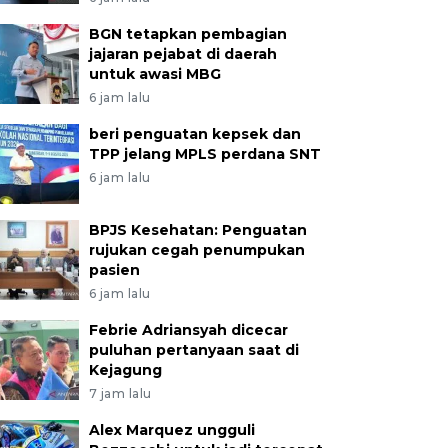
BGN tetapkan pembagian
jajaran pejabat di daerah
untuk awasi MBG
6 jam lalu
beri penguatan kepsek dan
TPP jelang MPLS perdana SNT
6 jam lalu
BPJS Kesehatan: Penguatan
rujukan cegah penumpukan
pasien
6 jam lalu
Febrie Adriansyah dicecar
puluhan pertanyaan saat di
Kejagung
7 jam lalu
Alex Marquez ungguli