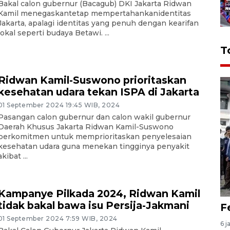
Bakal calon gubernur (Bacagub) DKI Jakarta Ridwan
Kamil menegaskantetap mempertahankanidentitas
Jakarta, apalagi identitas yang penuh dengan kearifan
lokal seperti budaya Betawi. ...
T
Ridwan Kamil-Suswono prioritaskan
kesehatan udara tekan ISPA di Jakarta
01 September 2024 19:45 WIB, 2024
Pasangan calon gubernur dan calon wakil gubernur
Daerah Khusus Jakarta Ridwan Kamil-Suswono
berkomitmen untuk memprioritaskan penyelesaian
kesehatan udara guna menekan tingginya penyakit
akibat ...
Kampanye Pilkada 2024, Ridwan Kamil
tidak bakal bawa isu Persija-Jakmani
F
01 September 2024 7:59 WIB, 2024
6 j