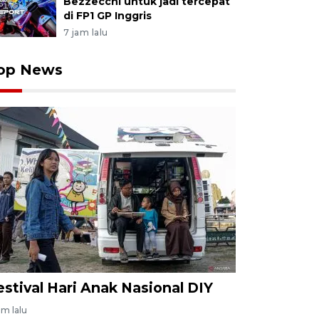
Bezzecchi untuk jadi tercepat
di FP1 GP Inggris
7 jam lalu
op News
estival Hari Anak Nasional DIY
am lalu