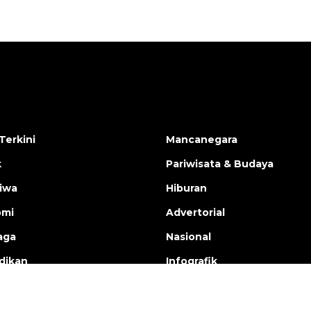
Terkini
Mancanegara
k
Pariwisata & Budaya
tiwa
Hiburan
omi
Advertorial
aga
Nasional
dikan
Infografik