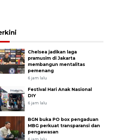
erkini
Chelsea jadikan laga
pramusim di Jakarta
membangun mentalitas
pemenang
6 jam lalu
Festival Hari Anak Nasional
DIY
6 jam lalu
BGN buka PO box pengaduan
MBG perkuat transparansi dan
pengawasan
6 jam lalu