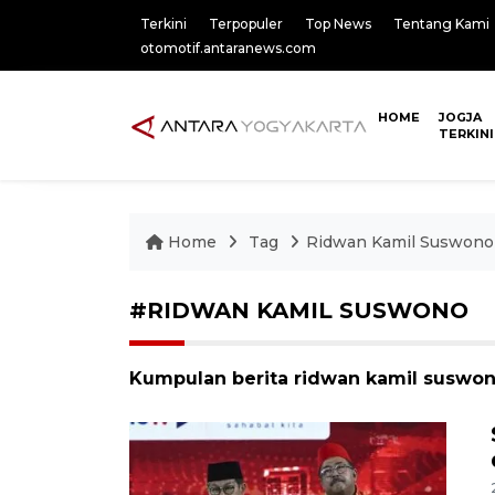
Terkini
Terpopuler
Top News
Tentang Kami
otomotif.antaranews.com
HOME
JOGJA
TERKINI
Home
Tag
Ridwan Kamil Suswono
#RIDWAN KAMIL SUSWONO
Kumpulan berita ridwan kamil suswono