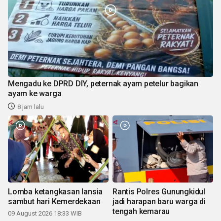
Mengadu ke DPRD DIY, peternak ayam petelur bagikan
ayam ke warga
8 jam lalu
Lomba ketangkasan lansia
Rantis Polres Gunungkidul
sambut hari Kemerdekaan
jadi harapan baru warga di
tengah kemarau
09 August 2026 18:33 WIB