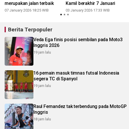
merupakan jalan terbaik
Kamil berakhir 7 Januari
07 January 2026 18:25 WIB
03 January 2026 17:33 WIB
Berita Terpopuler
Veda Ega finis posisi sembilan pada Moto3
Inggris 2026
19 jam lalu
16 pemain masuk timnas futsal Indonesia
segera TC di Spanyol
19 jam lalu
Raul Fernandez tak terbendung pada MotoGP
Inggris
18 jam lalu