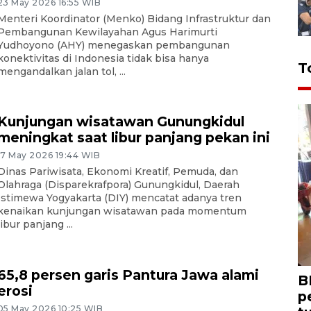
23 May 2026 16:55 WIB
Menteri Koordinator (Menko) Bidang Infrastruktur dan
Pembangunan Kewilayahan Agus Harimurti
Yudhoyono (AHY) menegaskan pembangunan
konektivitas di Indonesia tidak bisa hanya
T
mengandalkan jalan tol, ...
Kunjungan wisatawan Gunungkidul
meningkat saat libur panjang pekan ini
17 May 2026 19:44 WIB
Dinas Pariwisata, Ekonomi Kreatif, Pemuda, dan
Olahraga (Disparekrafpora) Gunungkidul, Daerah
Istimewa Yogyakarta (DIY) mencatat adanya tren
kenaikan kunjungan wisatawan pada momentum
libur panjang ...
65,8 persen garis Pantura Jawa alami
B
erosi
p
05 May 2026 10:25 WIB