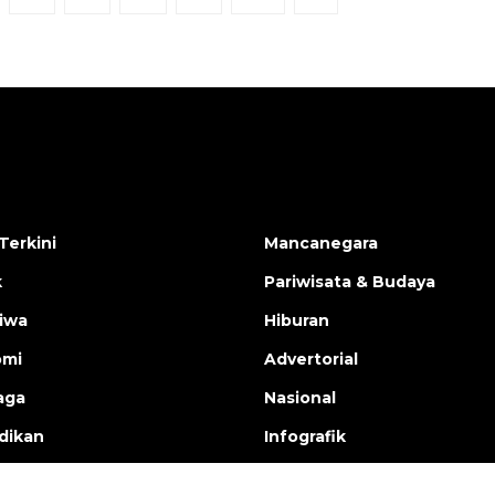
Terkini
Mancanegara
k
Pariwisata & Budaya
tiwa
Hiburan
omi
Advertorial
aga
Nasional
dikan
Infografik