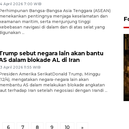
14 April 2026 7:00 WIB
Perhimpunan Bangsa-Bangsa Asia Tenggara (ASEAN)
menekankan pentingnya menjaga keselamatan dan
F
keamanan maritim, serta menjunjung tinggi
kebebasan navigasi di dalam dan di atas selat yang
digunakan ...
Trump sebut negara lain akan bantu
AS dalam blokade AL di Iran
13 April 2026 11:55 WIB
Presiden Amerika SerikatDonald Trump, Minggu
Pasokan hortikultura
(12/4), mengatakan negara-negara lain akan
membantu AS dalam melakukan blokade angkatan
melimpah picu deflasi DIY
laut terhadap Iran setelah negosiasi dengan Irandi ...
06 August 2026 11:37 WIB
6
7
8
9
10
»