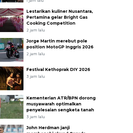
1 jam lalu
Lestarikan kuliner Nusantara,
Pertamina gelar Bright Gas
Cooking Competition
2 jam lalu
Jorge Martin merebut pole
position MotoGP Inggris 2026
2 jam lalu
Festival Kethoprak DIY 2026
3 jam lalu
Kementerian ATR/BPN dorong
musyawarah optimalkan
penyelesaian sengketa tanah
3 jam lalu
John Herdman janji