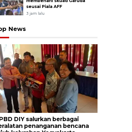
membenahi skuad Garuda
seusai Piala AFF
3 jam lalu
op News
PBD DIY salurkan berbagai
eralatan penanganan bencana