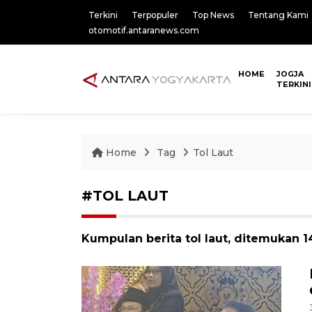
Terkini
Terpopuler
Top News
Tentang Kami
otomotif.antaranews.com
HOME
JOGJA
TERKINI
Home
Tag
Tol Laut
#TOL LAUT
Kumpulan berita tol laut, ditemukan 14