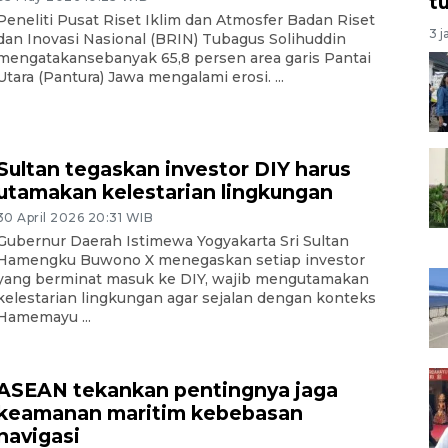
t
Peneliti Pusat Riset Iklim dan Atmosfer Badan Riset
3 j
dan Inovasi Nasional (BRIN) Tubagus Solihuddin
mengatakansebanyak 65,8 persen area garis Pantai
Utara (Pantura) Jawa mengalami erosi. ...
Sultan tegaskan investor DIY harus
utamakan kelestarian lingkungan
30 April 2026 20:31 WIB
Gubernur Daerah Istimewa Yogyakarta Sri Sultan
Hamengku Buwono X menegaskan setiap investor
yang berminat masuk ke DIY, wajib mengutamakan
kelestarian lingkungan agar sejalan dengan konteks
Hamemayu ...
ASEAN tekankan pentingnya jaga
keamanan maritim kebebasan
navigasi