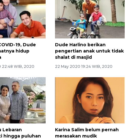
COVID-19, Dude
Dude Harlino berikan
Saatnya hidup
pengertian anak untuk tidak
a
shalat di masjid
 22:48 WIB, 2020
22 May 2020 19:24 WIB, 2020
u Lebaran
Karina Salim belum pernah
ti hingga puluhan
merasakan mudik