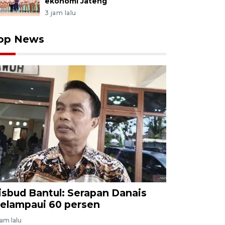
ekonomi Jateng
3 jam lalu
op News
isbud Bantul: Serapan Danais
elampaui 60 persen
jam lalu