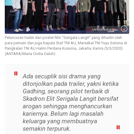
Peluncuran trailer dan poster film "Serigala Langit" yang dihadiri oleh
para pemain dan juga Kepala Staf TNI AU, Marsekal TNI Yuyu Sutisna di
Pangkalan TNI AU Halim Perdana Kusuma, Jakarta, Kamis (5/3/2020)
(ANTARA/Maria Cicilia Galuh)
Ada secuplik sisi drama yang
ditonjolkan pada trailer, yakni ketika
Gadhing, seorang pilot terbaik di
Skadron Elit Serigala Langit bersifat
arogan sehingga menghancurkan
kariernya. Belum lagi masalah
keluarga yang membuatnya
semakin terpuruk.