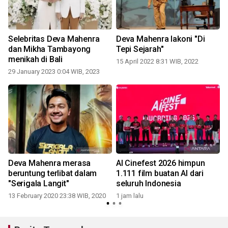
Selebritas Deva Mahenra
Deva Mahenra lakoni "Di
dan Mikha Tambayong
Tepi Sejarah"
menikah di Bali
15 April 2022 8:31 WIB, 2022
29 January 2023 0:04 WIB, 2023
Deva Mahenra merasa
AI Cinefest 2026 himpun
beruntung terlibat dalam
1.111 film buatan AI dari
"Serigala Langit"
seluruh Indonesia
2
13 February 2020 23:38 WIB, 2020
1 jam lalu