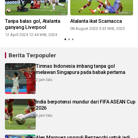
a
Tanpa balas gol, Atalanta
Atalanta ikat Scamacca
ganyang Liverpool
08 August 2023 5:33 WIB, 2023
12 April 2024 12:44 WIB, 2024
Berita Terpopuler
Timnas Indonesia imbang tanpa gol
melawan Singapura pada babak pertama
2 jam lalu
India berpotensi mundur dari FIFA ASEAN Cup
2026
6 jam lalu
Alex Marquez ungguli Bezzecchi untuk jadi