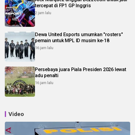
tercepat di FP1 GP Inggris
2 jam lalu
Dewa United Esports umumkan "rosters"
pemain untuk MPL ID musim ke-18
16 jam lalu
Persebaya juara Piala Presiden 2026 lewat
adu penalti
16 jam lalu
Video