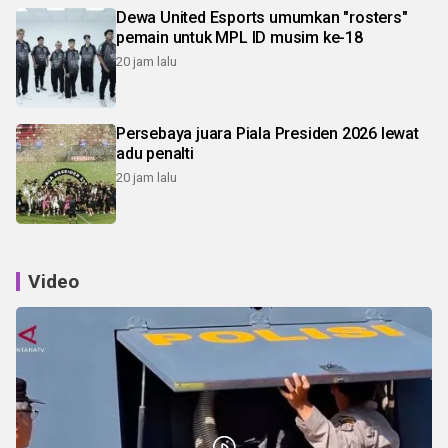
Dewa United Esports umumkan "rosters"
pemain untuk MPL ID musim ke-18
20 jam lalu
Persebaya juara Piala Presiden 2026 lewat
adu penalti
20 jam lalu
Video