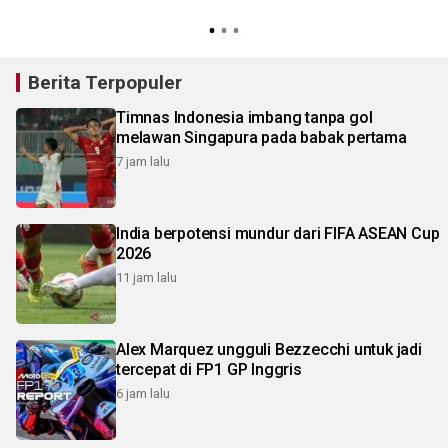
Berita Terpopuler
Timnas Indonesia imbang tanpa gol
melawan Singapura pada babak pertama
7 jam lalu
India berpotensi mundur dari FIFA ASEAN Cup
2026
11 jam lalu
Alex Marquez ungguli Bezzecchi untuk jadi
tercepat di FP1 GP Inggris
6 jam lalu