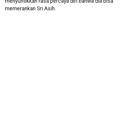
menyuntikkan rasa percaya diri bahwa dia bisa
memerankan Sri Asih.