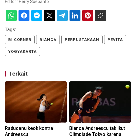
Editor :
Herry Soebanto
Tags:
BI CORNER
BIANCA
PERPUSTAKAAN
PEVITA
YOGYAKARTA
Terkait
Raducanu keok kontra
Bianca Andreescu tak ikut
Andreescu
Olimpiade Tokyo karena