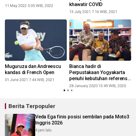
khawatir COVID
11 May 2022 5:05 WIB, 2022
13 July 2021 7:16 WIB, 2021
Muguruza dan Andreescu
Bianca hadir di
kandas di French Open
Perpustakaan Yogyakarta
penuhi kebutuhan referensi
01 June 2021 7:44 WIB, 2021
perbankan-moneter
28 January 2020 13:49 WIB, 2020
Berita Terpopuler
Veda Ega finis posisi sembilan pada Moto3
Inggris 2026
4 jam lalu