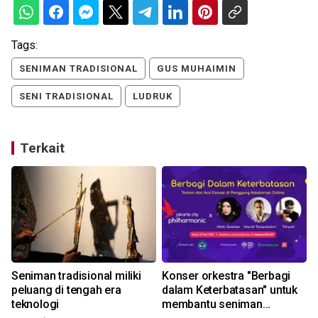
Tags:
SENIMAN TRADISIONAL
GUS MUHAIMIN
SENI TRADISIONAL
LUDRUK
Terkait
s
Seniman tradisional miliki
Konser orkestra "Berbagi
peluang di tengah era
dalam Keterbatasan" untuk
teknologi
membantu seniman
3
2