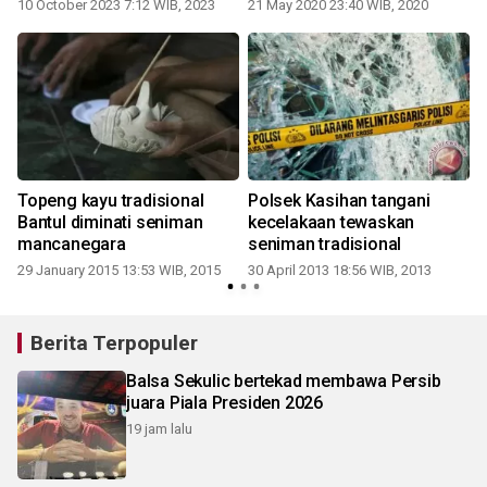
tradisional
10 October 2023 7:12 WIB, 2023
21 May 2020 23:40 WIB, 2020
Topeng kayu tradisional
Polsek Kasihan tangani
Bantul diminati seniman
kecelakaan tewaskan
mancanegara
seniman tradisional
29 January 2015 13:53 WIB, 2015
30 April 2013 18:56 WIB, 2013
Berita Terpopuler
Balsa Sekulic bertekad membawa Persib
juara Piala Presiden 2026
19 jam lalu