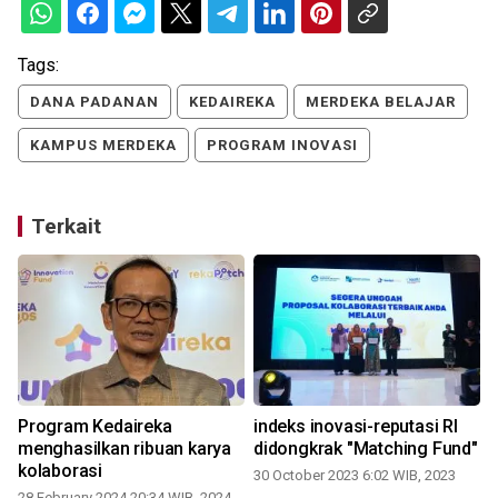
Tags:
DANA PADANAN
KEDAIREKA
MERDEKA BELAJAR
KAMPUS MERDEKA
PROGRAM INOVASI
Terkait
Program Kedaireka
indeks inovasi-reputasi RI
menghasilkan ribuan karya
didongkrak "Matching Fund"
kolaborasi
30 October 2023 6:02 WIB, 2023
28 February 2024 20:34 WIB, 2024