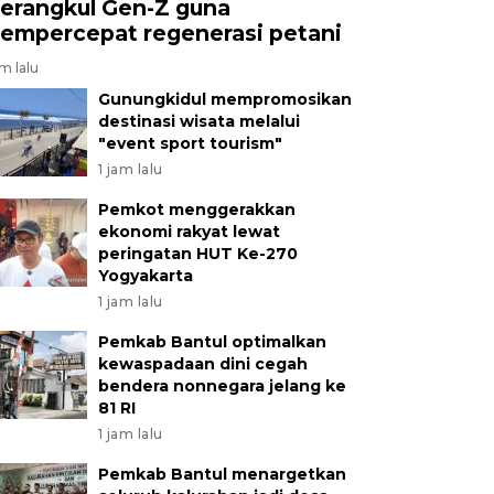
erangkul Gen-Z guna
empercepat regenerasi petani
am lalu
Gunungkidul mempromosikan
destinasi wisata melalui
"event sport tourism"
1 jam lalu
Pemkot menggerakkan
ekonomi rakyat lewat
peringatan HUT Ke-270
Yogyakarta
1 jam lalu
Pemkab Bantul optimalkan
kewaspadaan dini cegah
bendera nonnegara jelang ke
81 RI
1 jam lalu
Pemkab Bantul menargetkan