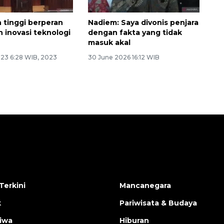
 tinggi berperan
Nadiem: Saya divonis penjara
n inovasi teknologi
dengan fakta yang tidak
masuk akal
023 6:28 WIB, 2023
30 June 2026 16:12 WIB
Terkini
Mancanegara
k
Pariwisata & Budaya
tiwa
Hiburan