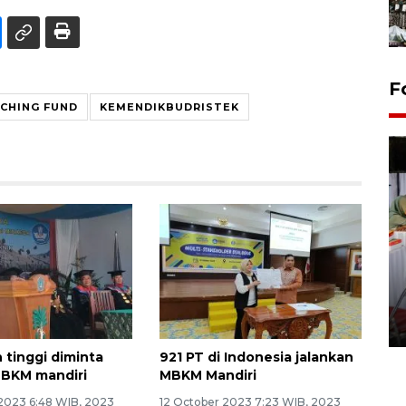
F
CHING FUND
KEMENDIKBUDRISTEK
Pameran seni rupa karya
seniman neurodivergen
03 August 2026 13:03 WIB
 tinggi diminta
921 PT di Indonesia jalankan
MBKM mandiri
MBKM Mandiri
2023 6:48 WIB, 2023
12 October 2023 7:23 WIB, 2023