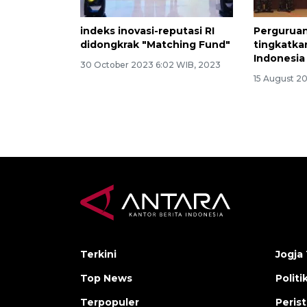
indeks inovasi-reputasi RI
Perguruan
didongkrak "Matching Fund"
tingkatka
Indonesia
30 October 2023 6:02 WIB, 2023
15 August 2
Terkini
Jogja 
Top News
Politi
Terpopuler
Peris