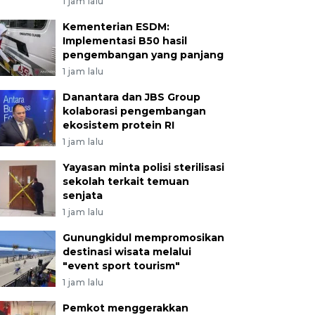
1 jam lalu
Kementerian ESDM:
Implementasi B50 hasil
pengembangan yang panjang
1 jam lalu
Danantara dan JBS Group
kolaborasi pengembangan
ekosistem protein RI
1 jam lalu
Yayasan minta polisi sterilisasi
sekolah terkait temuan
senjata
1 jam lalu
Gunungkidul mempromosikan
destinasi wisata melalui
"event sport tourism"
1 jam lalu
Pemkot menggerakkan