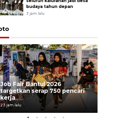
seluruh kalurahan jadi desa
budaya tahun depan
3 jam lalu
oto
Job Fair Bantul 2026
targetkan serap 750 pencari
Lelang b
kerja
Kejaksaa
23 jam lalu
06 August 202