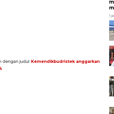
m
m
1 j
m dengan judul:
Kemendikbudristek anggarkan
4