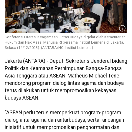
Konferensi Literasi Keagamaan Lintas Budaya digelar oleh Kementerian
Hukum dan Hak Asasi Manusia RI bersama Institut Leimena di Jakarta,
Selasa (14/12/2023). (ANTARA/HO-Institut Leimena)
Jakarta (ANTARA) - Deputi Sekretaris Jenderal bidang
Politik dan Keamanan Perhimpunan Bangsa-Bangsa
Asia Tenggara atau ASEAN, Matheus Michael Tene
mendorong program dialog lintas agama dan budaya
terus dilakukan untuk mempromosikan kekayaan
budaya ASEAN.
“ASEAN perlu terus memperkuat program-program
dialog antaragama dan antarbudaya, serta rancangan
inisiatif untuk mempromosikan penghormatan dan