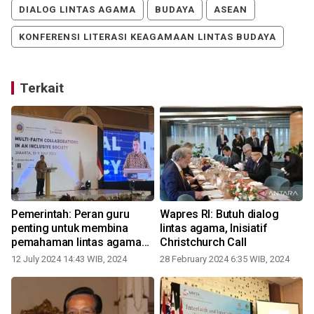
DIALOG LINTAS AGAMA
BUDAYA
ASEAN
KONFERENSI LITERASI KEAGAMAAN LINTAS BUDAYA
Terkait
Pemerintah: Peran guru
Wapres RI: Butuh dialog
penting untuk membina
lintas agama, Inisiatif
pemahaman lintas agama
Christchurch Call
siswa
12 July 2024 14:43 WIB, 2024
28 February 2024 6:35 WIB, 2024
1