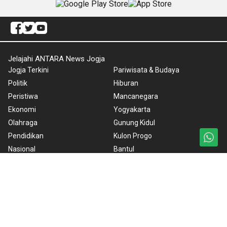
Jelajahi ANTARA News Jogja
Jogja Terkini
Pariwisata & Budaya
Politik
Hiburan
Peristiwa
Mancanegara
Ekonomi
Yogyakarta
Olahraga
Gunung Kidul
Pendidikan
Kulon Progo
Nasional
Bantul
Nusantara
Sleman
Foto
Redaksi
Video
ANTARA Foto
BrandA
RSS