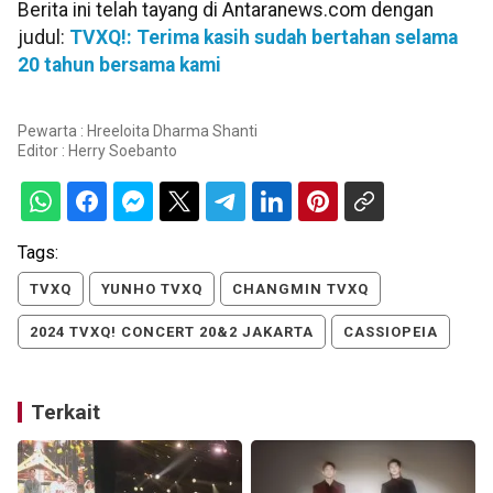
Berita ini telah tayang di Antaranews.com dengan
judul:
TVXQ!: Terima kasih sudah bertahan selama
20 tahun bersama kami
Pewarta : Hreeloita Dharma Shanti
Editor :
Herry Soebanto
Tags:
TVXQ
YUNHO TVXQ
CHANGMIN TVXQ
2024 TVXQ! CONCERT 20&2 JAKARTA
CASSIOPEIA
Terkait