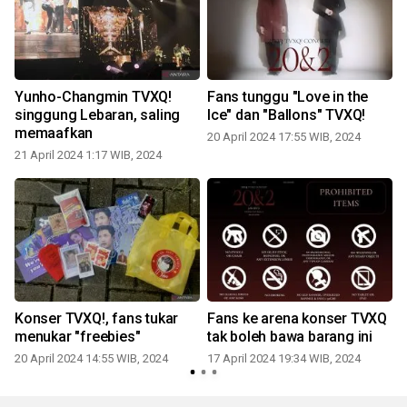
Yunho-Changmin TVXQ!
Fans tunggu "Love in the
singgung Lebaran, saling
Ice" dan "Ballons" TVXQ!
memaafkan
20 April 2024 17:55 WIB, 2024
0
21 April 2024 1:17 WIB, 2024
t
Konser TVXQ!, fans tukar
Fans ke arena konser TVXQ
menukar "freebies"
tak boleh bawa barang ini
20 April 2024 14:55 WIB, 2024
17 April 2024 19:34 WIB, 2024