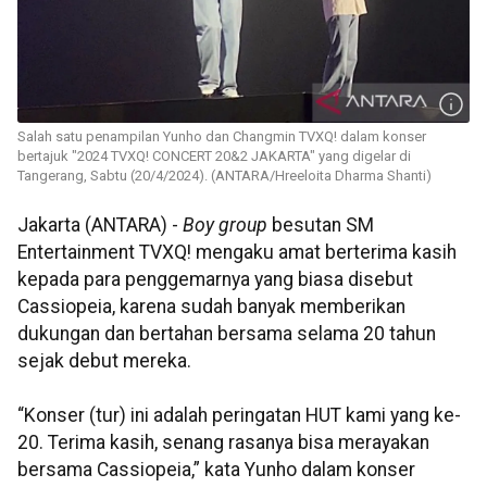
Salah satu penampilan Yunho dan Changmin TVXQ! dalam konser
bertajuk "2024 TVXQ! CONCERT 20&2 JAKARTA" yang digelar di
Tangerang, Sabtu (20/4/2024). (ANTARA/Hreeloita Dharma Shanti)
Jakarta (ANTARA) -
Boy group
besutan SM
Entertainment TVXQ! mengaku amat berterima kasih
kepada para penggemarnya yang biasa disebut
Cassiopeia, karena sudah banyak memberikan
dukungan dan bertahan bersama selama 20 tahun
sejak debut mereka.
“Konser (tur) ini adalah peringatan HUT kami yang ke-
20. Terima kasih, senang rasanya bisa merayakan
bersama Cassiopeia,” kata Yunho dalam konser