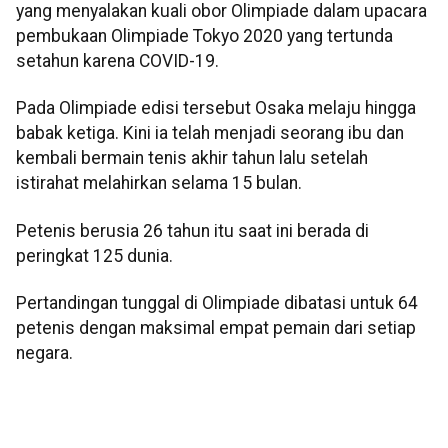
yang menyalakan kuali obor Olimpiade dalam upacara
pembukaan Olimpiade Tokyo 2020 yang tertunda
setahun karena COVID-19.
Pada Olimpiade edisi tersebut Osaka melaju hingga
babak ketiga. Kini ia telah menjadi seorang ibu dan
kembali bermain tenis akhir tahun lalu setelah
istirahat melahirkan selama 15 bulan.
Petenis berusia 26 tahun itu saat ini berada di
peringkat 125 dunia.
Pertandingan tunggal di Olimpiade dibatasi untuk 64
petenis dengan maksimal empat pemain dari setiap
negara.