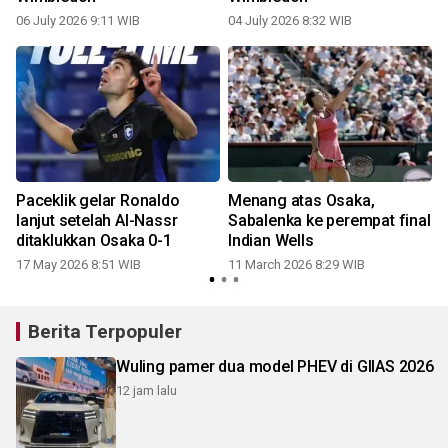
06 July 2026 9:11 WIB
04 July 2026 8:32 WIB
a
Paceklik gelar Ronaldo
Menang atas Osaka,
lanjut setelah Al-Nassr
Sabalenka ke perempat final
ditaklukkan Osaka 0-1
Indian Wells
17 May 2026 8:51 WIB
11 March 2026 8:29 WIB
Berita Terpopuler
Wuling pamer dua model PHEV di GIIAS 2026
12 jam lalu