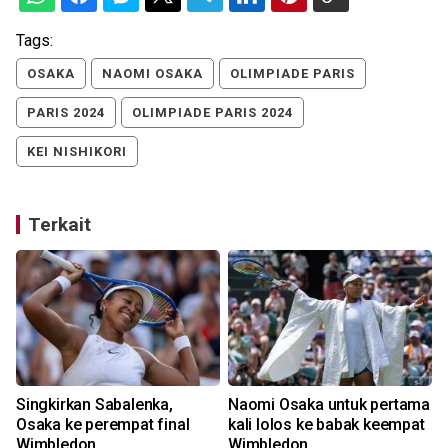
Tags:
OSAKA
NAOMI OSAKA
OLIMPIADE PARIS
PARIS 2024
OLIMPIADE PARIS 2024
KEI NISHIKORI
Terkait
Singkirkan Sabalenka,
Naomi Osaka untuk pertama
Osaka ke perempat final
kali lolos ke babak keempat
Wimbledon
Wimbledon