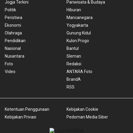
Jogja Terkini
Pariwisata & Budaya
Politik
Hiburan
Peristiwa
Mancanegara
Ekonomi
Yogyakarta
Olahraga
Gunung Kidul
Pendidikan
Kulon Progo
Nasional
Bantul
Nusantara
Sleman
Foto
Redaksi
Video
ANTARA Foto
BrandA
RSS
Ketentuan Penggunaan
Kebijakan Cookie
Kebijakan Privasi
Pedoman Media Siber