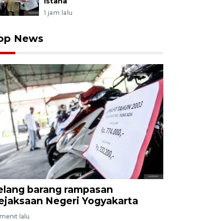
Istana
1 jam lalu
op News
elang barang rampasan
ejaksaan Negeri Yogyakarta
menit lalu