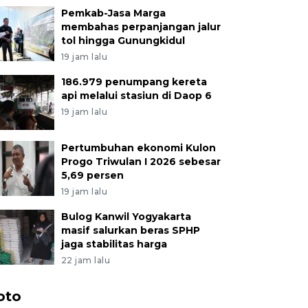
Pemkab-Jasa Marga
membahas perpanjangan jalur
tol hingga Gunungkidul
19 jam lalu
186.979 penumpang kereta
api melalui stasiun di Daop 6
19 jam lalu
Pertumbuhan ekonomi Kulon
Progo Triwulan I 2026 sebesar
5,69 persen
19 jam lalu
Bulog Kanwil Yogyakarta
masif salurkan beras SPHP
jaga stabilitas harga
22 jam lalu
oto