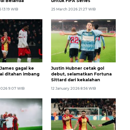
 di Belanda
untuk FIFA Series
6 13:19 WIB
25 March 2026 21:27 WIB
James gagal ke
Justin Hubner cetak gol
sai ditahan imbang
debut, selamatkan Fortuna
Sittard dari kekalahan
2026 9:07 WIB
12 January 2026 8:56 WIB