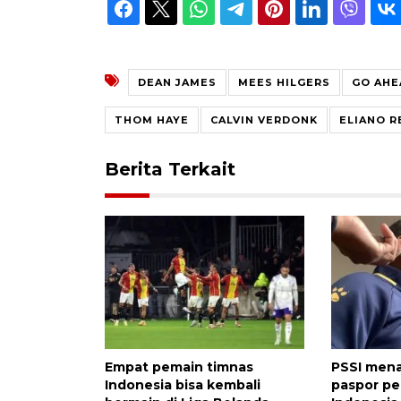
DEAN JAMES
MEES HILGERS
GO AHE
THOM HAYE
CALVIN VERDONK
ELIANO R
Berita Terkait
Empat pemain timnas
PSSI mena
Indonesia bisa kembali
paspor p