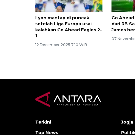
Lyon mantap di puncak
Go Ahead 
setelah Liga Europa usai
dari RB S
kalahkan Go Ahead Eagles 2-
James be
1
07 Novembe
12 December 2025 7:10 WIB
Terkini
Jogja 
Top News
Politi