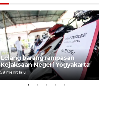
Lelang barang rampasan
Pasokan h
Kejaksaan Negeri Yogyakarta
melimpah 
58 menit lalu
7 jam lalu