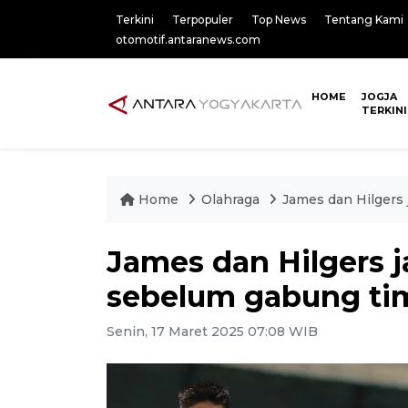
Terkini
Terpopuler
Top News
Tentang Kami
otomotif.antaranews.com
HOME
JOGJA
TERKINI
Home
Olahraga
James dan Hilgers 
James dan Hilgers j
sebelum gabung ti
Senin, 17 Maret 2025 07:08 WIB