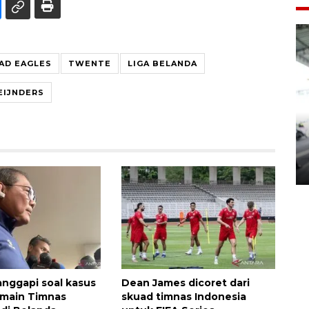
AD EAGLES
TWENTE
LIGA BELANDA
EIJNDERS
Yogyakarta Gamelan Festival
2026
03 August 2026 12:31 WIB
nggapi soal kasus
Dean James dicoret dari
emain Timnas
skuad timnas Indonesia