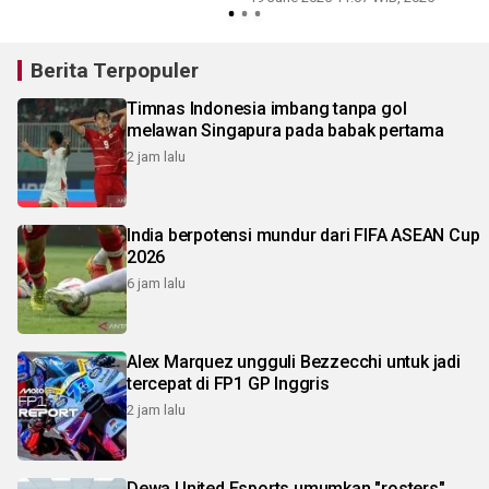
Berita Terpopuler
Timnas Indonesia imbang tanpa gol
melawan Singapura pada babak pertama
2 jam lalu
India berpotensi mundur dari FIFA ASEAN Cup
2026
6 jam lalu
Alex Marquez ungguli Bezzecchi untuk jadi
tercepat di FP1 GP Inggris
2 jam lalu
Dewa United Esports umumkan "rosters"