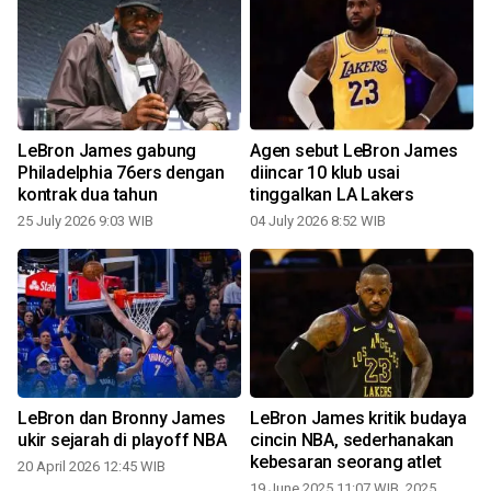
LeBron James gabung
Agen sebut LeBron James
Philadelphia 76ers dengan
diincar 10 klub usai
kontrak dua tahun
tinggalkan LA Lakers
25 July 2026 9:03 WIB
04 July 2026 8:52 WIB
0
a
LeBron dan Bronny James
LeBron James kritik budaya
ukir sejarah di playoff NBA
cincin NBA, sederhanakan
kebesaran seorang atlet
20 April 2026 12:45 WIB
2
19 June 2025 11:07 WIB, 2025