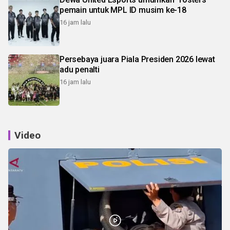
pemain untuk MPL ID musim ke-18
16 jam lalu
Persebaya juara Piala Presiden 2026 lewat
adu penalti
16 jam lalu
Video