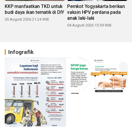
KKP manfaatkan TKD untuk
Pemkot Yogyakarta berikan
budi daya ikan tematik di DIY
vaksin HPV perdana pada
anak laki-laki
05 August 2026 21:24 WIB
04 August 2026 15:59 WIB
Infografik