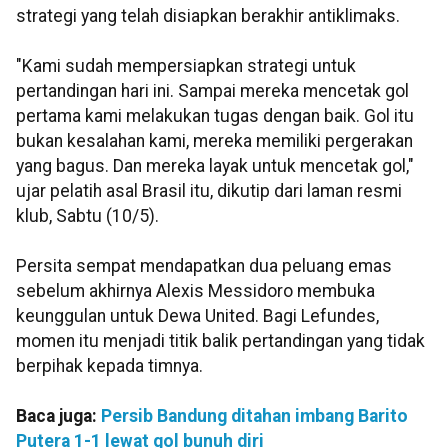
strategi yang telah disiapkan berakhir antiklimaks.
"Kami sudah mempersiapkan strategi untuk
pertandingan hari ini. Sampai mereka mencetak gol
pertama kami melakukan tugas dengan baik. Gol itu
bukan kesalahan kami, mereka memiliki pergerakan
yang bagus. Dan mereka layak untuk mencetak gol,"
ujar pelatih asal Brasil itu, dikutip dari laman resmi
klub, Sabtu (10/5).
Persita sempat mendapatkan dua peluang emas
sebelum akhirnya Alexis Messidoro membuka
keunggulan untuk Dewa United. Bagi Lefundes,
momen itu menjadi titik balik pertandingan yang tidak
berpihak kepada timnya.
Baca juga:
Persib Bandung ditahan imbang Barito
Putera 1-1 lewat gol bunuh diri