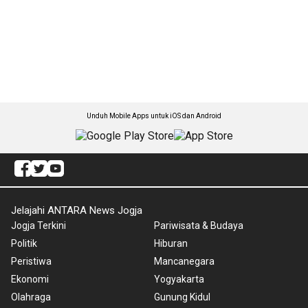
Unduh Mobile Apps untuk iOS dan Android
Jelajahi ANTARA News Jogja
Jogja Terkini
Pariwisata & Budaya
Politik
Hiburan
Peristiwa
Mancanegara
Ekonomi
Yogyakarta
Olahraga
Gunung Kidul