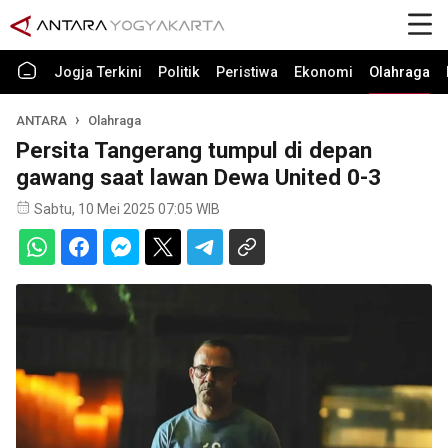
Jogja Terkini
Politik
Peristiwa
Ekonomi
Olahraga
ANTARA
Olahraga
Persita Tangerang tumpul di depan
gawang saat lawan Dewa United 0-3
Sabtu, 10 Mei 2025 07:05 WIB