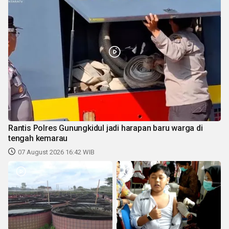
Rantis Polres Gunungkidul jadi harapan baru warga di
tengah kemarau
07 August 2026 16:42 WIB