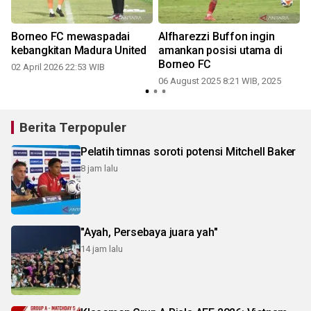
Borneo FC mewaspadai
Alfharezzi Buffon ingin
kebangkitan Madura United
amankan posisi utama di
Borneo FC
02 April 2026 22:53 WIB
06 August 2025 8:21 WIB, 2025
Berita Terpopuler
Pelatih timnas soroti potensi Mitchell Baker
8 jam lalu
"Ayah, Persebaya juara yah"
14 jam lalu