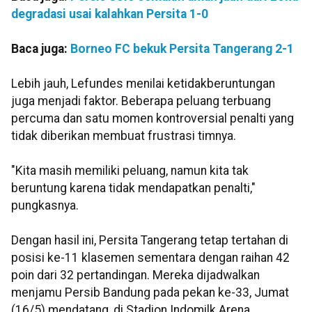
degradasi usai kalahkan Persita 1-0
Baca juga:
Borneo FC bekuk Persita Tangerang 2-1
Lebih jauh, Lefundes menilai ketidakberuntungan
juga menjadi faktor. Beberapa peluang terbuang
percuma dan satu momen kontroversial penalti yang
tidak diberikan membuat frustrasi timnya.
"Kita masih memiliki peluang, namun kita tak
beruntung karena tidak mendapatkan penalti,"
pungkasnya.
Dengan hasil ini, Persita Tangerang tetap tertahan di
posisi ke-11 klasemen sementara dengan raihan 42
poin dari 32 pertandingan. Mereka dijadwalkan
menjamu Persib Bandung pada pekan ke-33, Jumat
(16/5) mendatang, di Stadion Indomilk Arena,