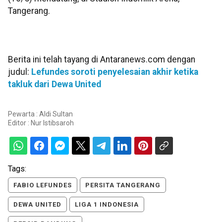
Tangerang.
Berita ini telah tayang di Antaranews.com dengan
judul:
Lefundes soroti penyelesaian akhir ketika
takluk dari Dewa United
Pewarta : Aldi Sultan
Editor :
Nur Istibsaroh
Tags:
FABIO LEFUNDES
PERSITA TANGERANG
DEWA UNITED
LIGA 1 INDONESIA