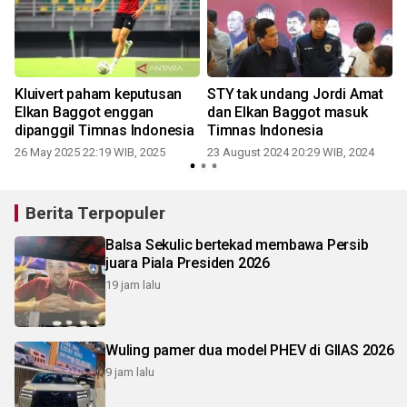
Kluivert paham keputusan
STY tak undang Jordi Amat
Elkan Baggot enggan
dan Elkan Baggot masuk
g
dipanggil Timnas Indonesia
Timnas Indonesia
26 May 2025 22:19 WIB, 2025
23 August 2024 20:29 WIB, 2024
Berita Terpopuler
Balsa Sekulic bertekad membawa Persib
juara Piala Presiden 2026
19 jam lalu
Wuling pamer dua model PHEV di GIIAS 2026
9 jam lalu