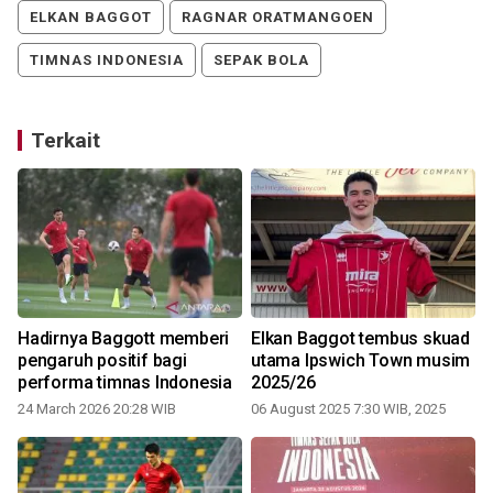
ELKAN BAGGOT
RAGNAR ORATMANGOEN
TIMNAS INDONESIA
SEPAK BOLA
Terkait
Hadirnya Baggott memberi
Elkan Baggot tembus skuad
pengaruh positif bagi
utama Ipswich Town musim
performa timnas Indonesia
2025/26
24 March 2026 20:28 WIB
06 August 2025 7:30 WIB, 2025