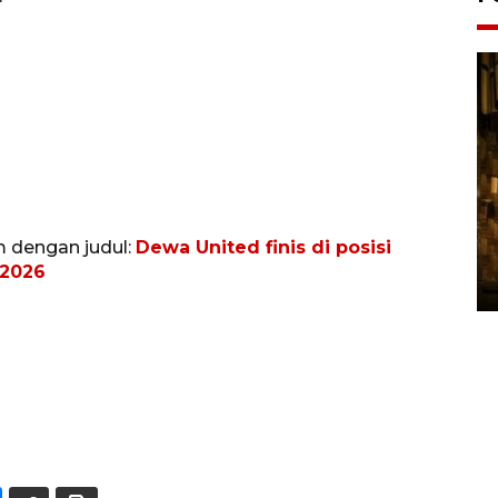
Pasokan hortikultura
m dengan judul:
Dewa United finis di posisi
melimpah picu deflasi DIY
 2026
06 August 2026 11:37 WIB