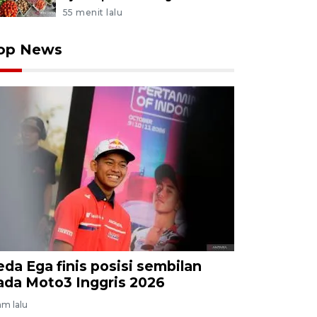
55 menit lalu
op News
eda Ega finis posisi sembilan
ada Moto3 Inggris 2026
am lalu