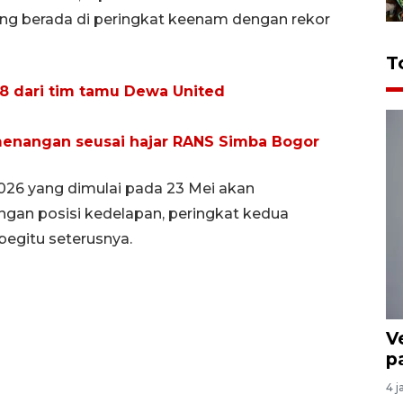
ng berada di peringkat keenam dengan rekor
T
78 dari tim tamu Dewa United
menangan seusai hajar RANS Simba Bogor
2026 yang dimulai pada 23 Mei akan
an posisi kedelapan, peringkat kedua
egitu seterusnya.
V
p
4 j