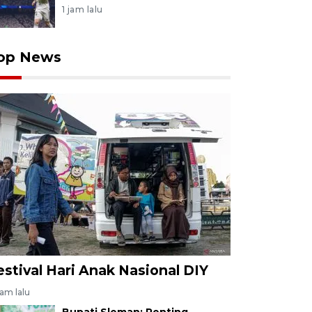
1 jam lalu
op News
estival Hari Anak Nasional DIY
jam lalu
Bupati Sleman: Penting