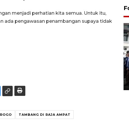
F
an menjadi perhatian kita semua. Untuk itu,
an ada pengawasan penambangan supaya tidak
BPJS Kesehatan Yogyakarta
perkuat sinergi dengan
ANTARA Biro DIY
03 August 2026 17:24 WIB
PROGO
TAMBANG DI RAJA AMPAT