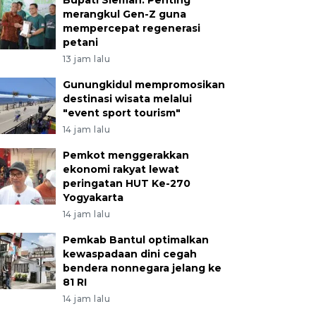
merangkul Gen-Z guna
mempercepat regenerasi
petani
13 jam lalu
Gunungkidul mempromosikan
destinasi wisata melalui
"event sport tourism"
14 jam lalu
Pemkot menggerakkan
ekonomi rakyat lewat
peringatan HUT Ke-270
Yogyakarta
14 jam lalu
Pemkab Bantul optimalkan
kewaspadaan dini cegah
bendera nonnegara jelang ke
81 RI
14 jam lalu