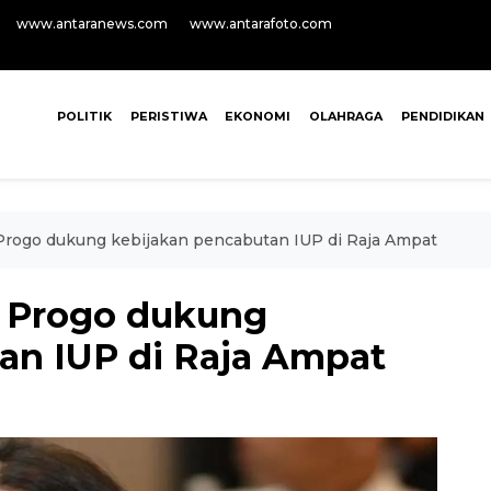
www.antaranews.com
www.antarafoto.com
POLITIK
PERISTIWA
EKONOMI
OLAHRAGA
PENDIDIKAN
Progo dukung kebijakan pencabutan IUP di Raja Ampat
n Progo dukung
an IUP di Raja Ampat