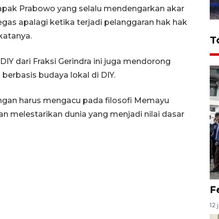
Bapak Prabowo yang selalu mendengarkan akar
as apalagi ketika terjadi pelanggaran hak hak
katanya.
T
IY dari Fraksi Gerindra ini juga mendorong
erbasis budaya lokal di DIY.
ngan harus mengacu pada filosofi Memayu
 melestarikan dunia yang menjadi nilai dasar
F
12 