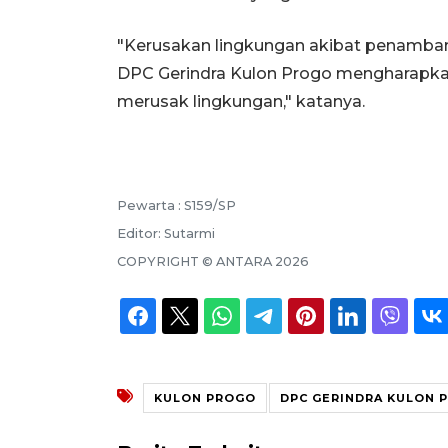
"Kerusakan lingkungan akibat penambang
DPC Gerindra Kulon Progo mengharapk
merusak lingkungan," katanya.
Pewarta :
S159/SP
Editor:
Sutarmi
COPYRIGHT ©
ANTARA
2026
KULON PROGO
DPC GERINDRA KULON 