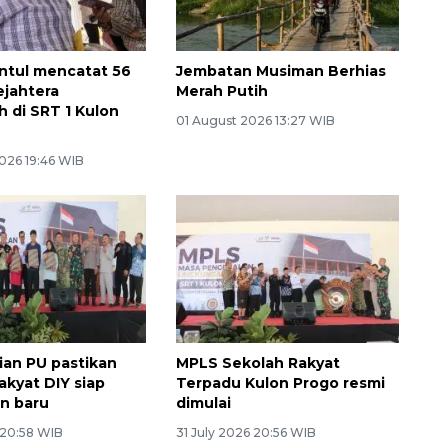
ntul mencatat 56
Jembatan Musiman Berhias
ejahtera
Merah Putih
h di SRT 1 Kulon
01 August 2026 13:27 WIB
026 19:46 WIB
an PU pastikan
MPLS Sekolah Rakyat
akyat DIY siap
Terpadu Kulon Progo resmi
an baru
dimulai
 20:58 WIB
31 July 2026 20:56 WIB