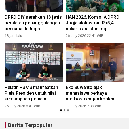
DPRD DIY serahkan 13 jenis
HAN 2026, Komisi A DPRD
peralatan penanggulangan
Jogja alokasikan Rp5,4
bencana di Jogja
miliar atasi stunting
18 jam lalu
26 July 2026 22:41 WIB
0
Pelatih PSMS manfaatkan
Eko Suwanto ajak
Piala Presiden untuk nilai
mahasiswa perkaya
kemampuan pemain
medsos dengan konten
budaya
26 July 2026 6:41 WIB
17 July 2026 7:39 WIB
Berita Terpopuler