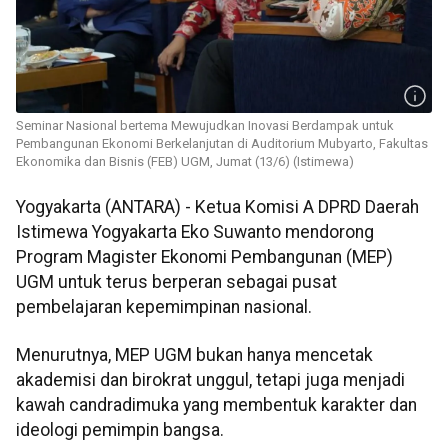
Seminar Nasional bertema Mewujudkan Inovasi Berdampak untuk
Pembangunan Ekonomi Berkelanjutan di Auditorium Mubyarto, Fakultas
Ekonomika dan Bisnis (FEB) UGM, Jumat (13/6) (Istimewa)
Yogyakarta (ANTARA) - Ketua Komisi A DPRD Daerah
Istimewa Yogyakarta Eko Suwanto mendorong
Program Magister Ekonomi Pembangunan (MEP)
UGM untuk terus berperan sebagai pusat
pembelajaran kepemimpinan nasional.
Menurutnya, MEP UGM bukan hanya mencetak
akademisi dan birokrat unggul, tetapi juga menjadi
kawah candradimuka yang membentuk karakter dan
ideologi pemimpin bangsa.