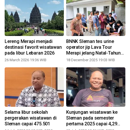
Lereng Merapi menjadi
BNNK Sleman tes urine
destinasi favorit wisatawan
operator jip Lava Tour
pada libur Lebaran 2026
Merapi jelang Natal-Tahun
Baru
26 March 2026 19:36 WIB
18 December 2025 19:03 WIB
1
Selama libur sekolah
Kunjungan wisatawan ke
pergerakan wisatawan di
Sleman pada semester
Sleman capai 475.501
pertama 2025 capai 4,29
juta