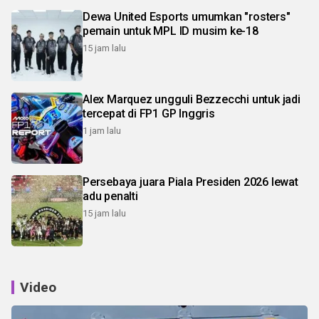
Dewa United Esports umumkan "rosters"
pemain untuk MPL ID musim ke-18
15 jam lalu
Alex Marquez ungguli Bezzecchi untuk jadi
tercepat di FP1 GP Inggris
1 jam lalu
Persebaya juara Piala Presiden 2026 lewat
adu penalti
15 jam lalu
Video