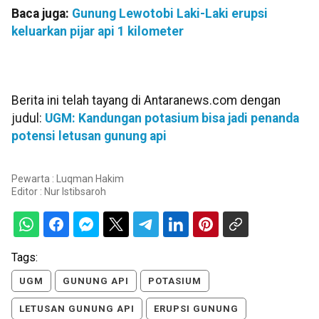
Baca juga:
Gunung Lewotobi Laki-Laki erupsi
keluarkan pijar api 1 kilometer
Berita ini telah tayang di Antaranews.com dengan
judul:
UGM: Kandungan potasium bisa jadi penanda
potensi letusan gunung api
Pewarta : Luqman Hakim
Editor :
Nur Istibsaroh
Tags:
UGM
GUNUNG API
POTASIUM
LETUSAN GUNUNG API
ERUPSI GUNUNG