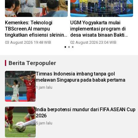
Kemenkes: Teknologi
UGM Yogyakarta mulai
TBScreen.AI mampu
implementasi program di
tingkatkan efisiensi skrining
desa wisata binaan Bakti
TB
BCA
03 August 2026 19:48 WIB
02 August 2026 23:04 WIB
2
Berita Terpopuler
Timnas Indonesia imbang tanpa gol
melawan Singapura pada babak pertama
1 jam lalu
India berpotensi mundur dari FIFA ASEAN Cup
2026
5 jam lalu