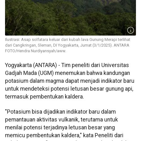
Ilustrasi: Asap solfatara keluar dari kubah lava Gunung Merapi terlihat
dari Cangkringan, Sleman, DI Yogyakarta, Jumat (3/1/2025). ANTARA
FOTO/Hendra Nurdiyansyah/aww.
Yogyakarta (ANTARA) - Tim peneliti dari Universitas
Gadjah Mada (UGM) menemukan bahwa kandungan
potasium dalam magma dapat menjadi indikator baru
untuk mendeteksi potensi letusan besar gunung api,
termasuk pembentukan kaldera.
"Potasium bisa dijadikan indikator baru dalam
pemantauan aktivitas vulkanik, terutama untuk
menilai potensi terjadinya letusan besar yang
memicu pembentukan kaldera," kata Peneliti dari