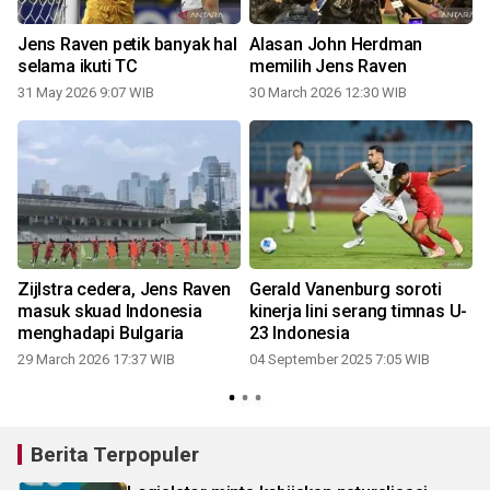
Jens Raven petik banyak hal
Alasan John Herdman
-
selama ikuti TC
memilih Jens Raven
31 May 2026 9:07 WIB
30 March 2026 12:30 WIB
Zijlstra cedera, Jens Raven
Gerald Vanenburg soroti
t
masuk skuad Indonesia
kinerja lini serang timnas U-
menghadapi Bulgaria
23 Indonesia
29 March 2026 17:37 WIB
04 September 2025 7:05 WIB
2
Berita Terpopuler