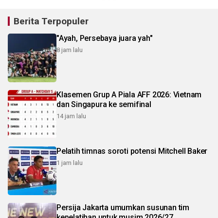
Berita Terpopuler
"Ayah, Persebaya juara yah"
8 jam lalu
Klasemen Grup A Piala AFF 2026: Vietnam
dan Singapura ke semifinal
14 jam lalu
Pelatih timnas soroti potensi Mitchell Baker
1 jam lalu
Persija Jakarta umumkan susunan tim
kepelatihan untuk musim 2026/27