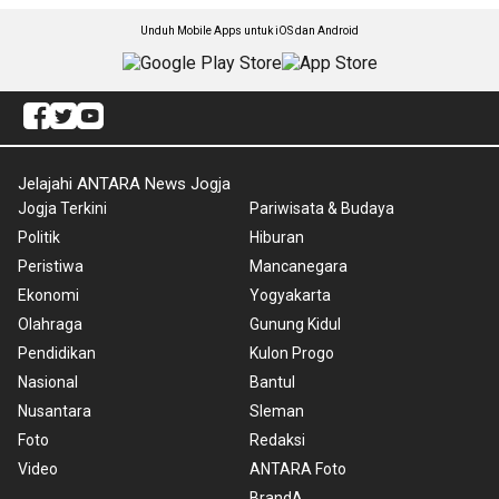
Unduh Mobile Apps untuk iOS dan Android
Jelajahi ANTARA News Jogja
Jogja Terkini
Pariwisata & Budaya
Politik
Hiburan
Peristiwa
Mancanegara
Ekonomi
Yogyakarta
Olahraga
Gunung Kidul
Pendidikan
Kulon Progo
Nasional
Bantul
Nusantara
Sleman
Foto
Redaksi
Video
ANTARA Foto
BrandA