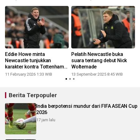
Eddie Howe minta
Pelatih Newcastle buka
Newcastle tunjukkan
suara tentang debut Nick
karakter kontra Tottenham
Woltemade
Hotspur
11 February 2026 1:33 WIB
13 September 2025 8:45 WIB
Berita Terpopuler
India berpotensi mundur dari FIFA ASEAN Cup
2026
17 jam lalu