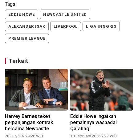
Tags:
EDDIE HOWE
NEWCASTLE UNITED
ALEXANDER ISAK
LIVERPOOL
LIGA INGGRIS
PREMIER LEAGUE
Terkait
Harvey Barnes teken
Eddie Howe ingatkan
r
perpanjangan kontrak
pemainnya waspadai
bersama Newcastle
Qarabag
2
28 July 2026 9:26 WIB
18 February 2026 7:27 WIB