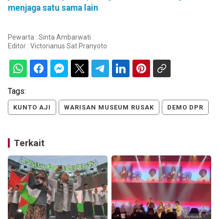
menjaga satu sama lain
Pewarta : Sinta Ambarwati
Editor :
Victorianus Sat Pranyoto
Tags:
KUNTO AJI
WARISAN MUSEUM RUSAK
DEMO DPR
Terkait