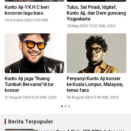
Kunto Aji-Y.K.H.C beri
Tulus, Sal Priadi, Idgitaf,
bocoran lagu baru
Kunto Aji, dan Dere guncang
Yogyakarta
04 October 2025 0:59 WIB
18 May 2025 13:52 WIB, 2025
Kunto Aji jaga "Ruang
Penyanyi Kunto Aji konser
Tumbuh Bersama"di tur
ke Kuala Lumpur, Malaysia,
0
konser
temui fans
07 August 2024 6:26 WIB, 2024
06 August 2024 5:49 WIB, 2024
Berita Terpopuler