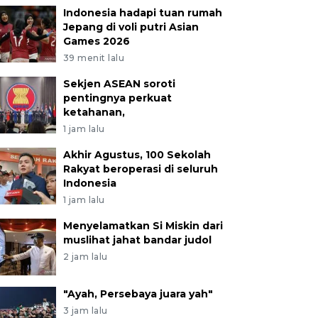
Indonesia hadapi tuan rumah
Jepang di voli putri Asian
Games 2026
39 menit lalu
Sekjen ASEAN soroti
pentingnya perkuat
ketahanan,
1 jam lalu
Akhir Agustus, 100 Sekolah
Rakyat beroperasi di seluruh
Indonesia
1 jam lalu
Menyelamatkan Si Miskin dari
muslihat jahat bandar judol
2 jam lalu
"Ayah, Persebaya juara yah"
3 jam lalu