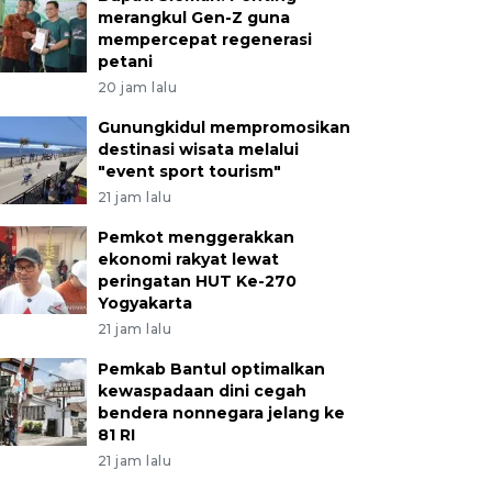
merangkul Gen-Z guna
mempercepat regenerasi
petani
20 jam lalu
Gunungkidul mempromosikan
destinasi wisata melalui
"event sport tourism"
21 jam lalu
Pemkot menggerakkan
ekonomi rakyat lewat
peringatan HUT Ke-270
Yogyakarta
21 jam lalu
Pemkab Bantul optimalkan
kewaspadaan dini cegah
bendera nonnegara jelang ke
81 RI
21 jam lalu