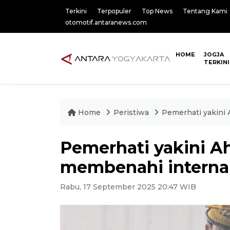
Terkini
Terpopuler
Top News
Tentang Kami
otomotif.antaranews.com
HOME
JOGJA
TERKINI
Home
Peristiwa
Pemerhati yakini
Pemerhati yakini 
membenahi internal
Rabu, 17 September 2025 20:47 WIB