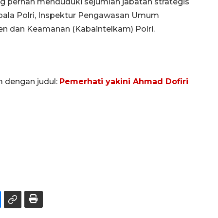
ang pernah menduduki sejumlah jabatan strategis
epala Polri, Inspektur Pengawasan Umum
ijen dan Keamanan (Kabaintelkam) Polri.
m dengan judul:
Pemerhati yakini Ahmad Dofiri