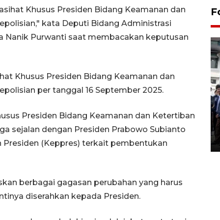
asihat Khusus Presiden Bidang Keamanan dan
F
polisian," kata Deputi Bidang Administrasi
ra Nanik Purwanti saat membacakan keputusan
ihat Khusus Presiden Bidang Keamanan dan
epolisian per tanggal 16 September 2025.
BPJS Kesehatan Yogyakarta
perkuat sinergi dengan
Khusus Presiden Bidang Keamanan dan Ketertiban
ANTARA Biro DIY
uga sejalan dengan Presiden Prabowo Subianto
03 August 2026 17:24 WIB
Presiden (Keppres) terkait pembentukan
skan berbagai gagasan perubahan yang harus
antinya diserahkan kepada Presiden.