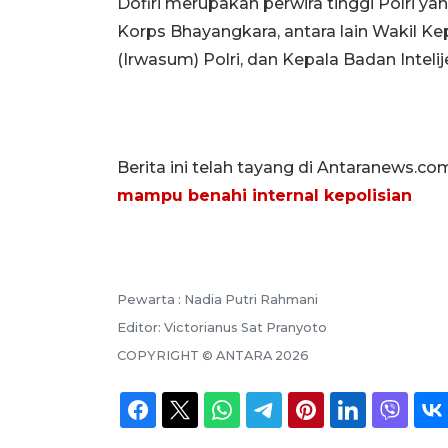
Dofiri merupakan perwira tinggi Polri y
Korps Bhayangkara, antara lain Wakil K
(Irwasum) Polri, dan Kepala Badan Intel
Berita ini telah tayang di Antaranews.co
mampu benahi internal kepolisian
Pewarta :
Nadia Putri Rahmani
Editor:
Victorianus Sat Pranyoto
COPYRIGHT ©
ANTARA
2026