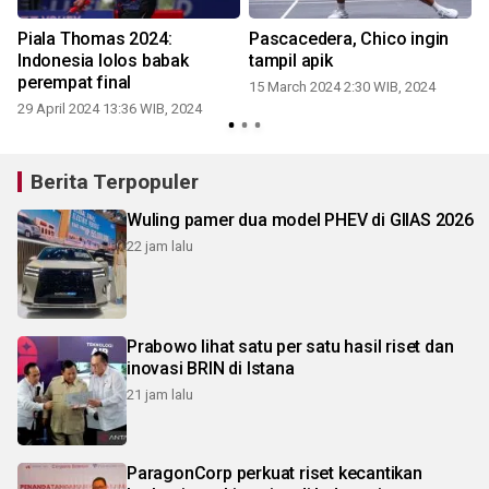
s
Piala Thomas 2024:
Pascacedera, Chico ingin
Indonesia lolos babak
tampil apik
perempat final
15 March 2024 2:30 WIB, 2024
29 April 2024 13:36 WIB, 2024
Berita Terpopuler
Wuling pamer dua model PHEV di GIIAS 2026
22 jam lalu
Prabowo lihat satu per satu hasil riset dan
inovasi BRIN di Istana
21 jam lalu
ParagonCorp perkuat riset kecantikan