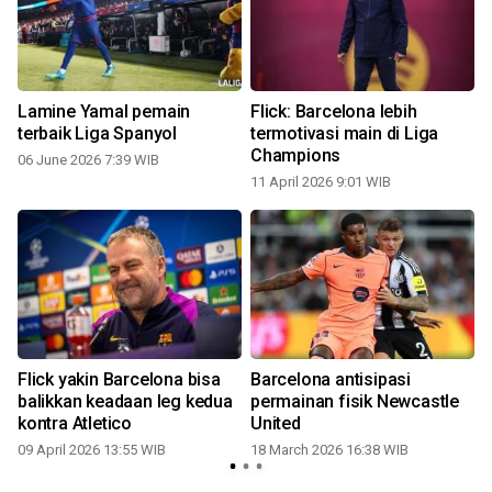
n
Lamine Yamal pemain
Flick: Barcelona lebih
terbaik Liga Spanyol
termotivasi main di Liga
Champions
06 June 2026 7:39 WIB
11 April 2026 9:01 WIB
Flick yakin Barcelona bisa
Barcelona antisipasi
balikkan keadaan leg kedua
permainan fisik Newcastle
kontra Atletico
United
09 April 2026 13:55 WIB
18 March 2026 16:38 WIB