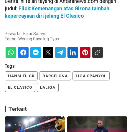
Berita ini telah tayang di Antaranews.com dengan
judul:
Flick:Kemenangan atas Girona tambah
kepercayaan diri jelang El Clasico
Pewarta : Fajar Satriyo
Editor :
Wening Caya Ing Tyas
Tags:
HANSI FLICK
BARCELONA
LIGA SPANYOL
EL CLASICO
LALIGA
Terkait