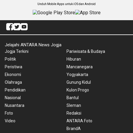
Unduh Mobile Apps untuk iOS dan Android
Jelajahi ANTARA News Jogja
Jogja Terkini
Pariwisata & Budaya
Politik
Hiburan
Peristiwa
Mancanegara
Ekonomi
Yogyakarta
Olahraga
Gunung Kidul
Pendidikan
Kulon Progo
Nasional
Bantul
Nusantara
Sleman
Foto
Redaksi
Video
ANTARA Foto
BrandA