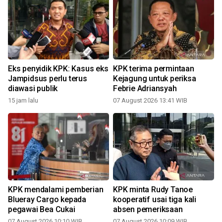
Eks penyidik KPK: Kasus eks
KPK terima permintaan
Jampidsus perlu terus
Kejagung untuk periksa
diawasi publik
Febrie Adriansyah
15 jam lalu
07 August 2026 13:41 WIB
KPK mendalami pemberian
KPK minta Rudy Tanoe
Blueray Cargo kepada
kooperatif usai tiga kali
pegawai Bea Cukai
absen pemeriksaan
07 August 2026 10:10 WIB
07 August 2026 10:09 WIB