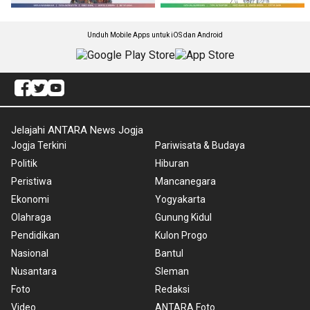
Unduh Mobile Apps untuk iOS dan Android
Jelajahi ANTARA News Jogja
Jogja Terkini
Pariwisata & Budaya
Politik
Hiburan
Peristiwa
Mancanegara
Ekonomi
Yogyakarta
Olahraga
Gunung Kidul
Pendidikan
Kulon Progo
Nasional
Bantul
Nusantara
Sleman
Foto
Redaksi
Video
ANTARA Foto