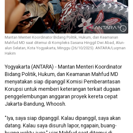
Mantan Menteri Koordinator Bidang Politik, Hukum, dan Keamanan
Mahfud MD saat ditemui di Kompleks Sasana Hinggil Dwi Abad, Alun-
alun Selatan, Kota Yogyakarta, Minggu (26/10/2025). ANTARA/Luqman
Hakim
Yogyakarta (ANTARA) - Mantan Menteri Koordinator
Bidang Politik, Hukum, dan Keamanan Mahfud MD
menyatakan siap dipanggil Komisi Pemberantasan
Korupsi untuk memberi keterangan terkait dugaan
penggelembungan anggaran proyek kereta cepat
Jakarta-Bandung, Whoosh.
"Iya, saya siap dipanggil. Kalau dipanggil, saya akan
datang. Kalau saya disuruh lapor, ngapain, buang-
buang waktu juga," ujar Mahfud saat ditemui di