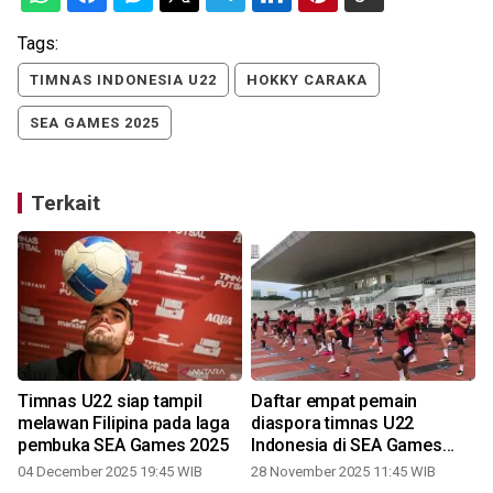
Tags:
TIMNAS INDONESIA U22
HOKKY CARAKA
SEA GAMES 2025
Terkait
Timnas U22 siap tampil
Daftar empat pemain
melawan Filipina pada laga
diaspora timnas U22
pembuka SEA Games 2025
Indonesia di SEA Games
3
2025
04 December 2025 19:45 WIB
28 November 2025 11:45 WIB