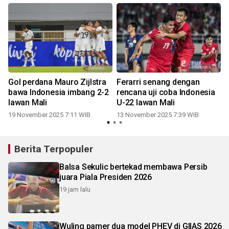
Gol perdana Mauro Zijlstra
Ferarri senang dengan
bawa Indonesia imbang 2-2
rencana uji coba Indonesia
1
lawan Mali
U-22 lawan Mali
19 November 2025 7:11 WIB
13 November 2025 7:39 WIB
Berita Terpopuler
Balsa Sekulic bertekad membawa Persib
juara Piala Presiden 2026
19 jam lalu
Wuling pamer dua model PHEV di GIIAS 2026